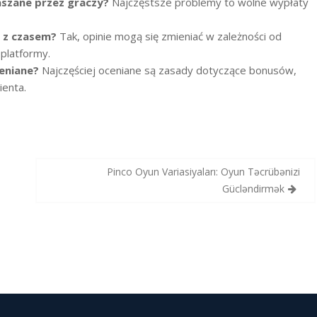
aszane przez graczy?
Najczęstsze problemy to wolne wypłaty
ę z czasem?
Tak, opinie mogą się zmieniać w zależności od
 platformy.
ceniane?
Najczęściej oceniane są zasady dotyczące bonusów,
ienta.
Pinco Oyun Variasiyaları: Oyun Təcrübənizi
Gücləndirmək