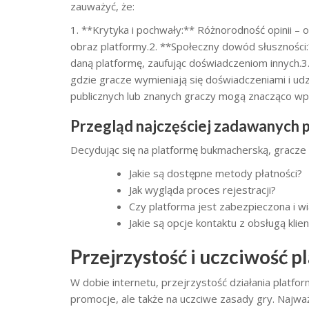
zauważyć, że:
1. **Krytyka i pochwały:** Różnorodność opinii –
obraz platformy.2. **Społeczny dowód słuszności:
daną platformę, zaufując doświadczeniom innych.
gdzie gracze wymieniają się doświadczeniami i udz
publicznych lub znanych graczy mogą znacząco wp
Przegląd najczęściej zadawanych 
Decydując się na platformę bukmacherską, gracze 
Jakie są dostępne metody płatności?
Jak wygląda proces rejestracji?
Czy platforma jest zabezpieczona i w
Jakie są opcje kontaktu z obsługą klie
Przejrzystość i uczciwość p
W dobie internetu, przejrzystość działania platfo
promocje, ale także na uczciwe zasady gry. Najważ