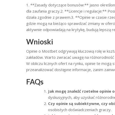
1. **Zasady dotyczące bonusów:** Jasno określo
dla zaufania graczy.2. **Licencje i regulacje:** 
działa zgodnie z prawem.3. **Opinie w czasie rzec
gdzie mogą na bieżąco sprawdzać zmiany w ofercie
aktywnie odpowiadają na krytykę, budują lepszą re
Wnioski
Opinie o Mostbet odgrywają kluczową rolę w kszt
zakładów. Warto zwracać uwagę na różnorodność 
W obliczu licznych ofert na rynku, opinie te mogą
przeanalizować dostępne informacje, zanim zainw
FAQs
Jak mogę znaleźć rzetelne opinie 
dyskusyjnych, aby uzyskać różnorodn
Czy opinie są subiektywne, czy o
osobistych doświadczeniach graczy.