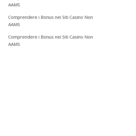
AAMS
Comprendere i Bonus nei Siti Casino Non
AAMS
Comprendere i Bonus nei Siti Casino Non
AAMS