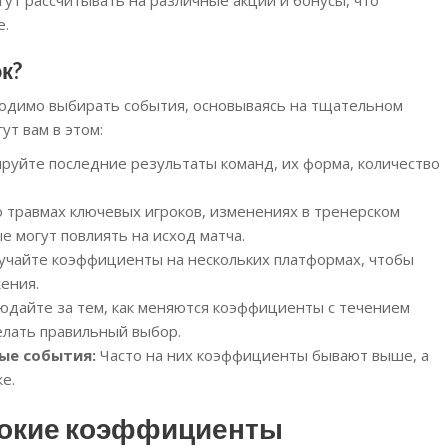
ут рассчитывать на различные акции и бонусы, что
е.
к?
ходимо выбирать события, основываясь на тщательном
ут вам в этом:
уйте последние результаты команд, их форма, количество
 травмах ключевых игроков, изменениях в тренерском
е могут повлиять на исход матча.
чайте коэффициенты на нескольких платформах, чтобы
ения.
дайте за тем, как меняются коэффициенты с течением
елать правильный выбор.
ые события:
Часто на них коэффициенты бывают выше, а
е.
сокие коэффициенты