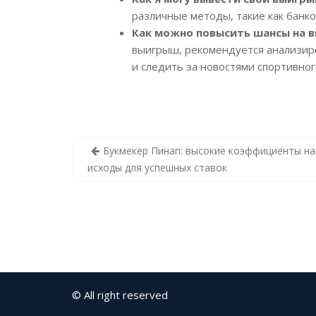
различные методы, такие как банко
Как можно повысить шансы на в
выигрыш, рекомендуется анализиро
и следить за новостями спортивног
Indlægsnavigation
Букмекер Пинап: высокие коэффициенты на
исходы для успешных ставок
© All right reserved