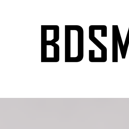
Skip
to
content