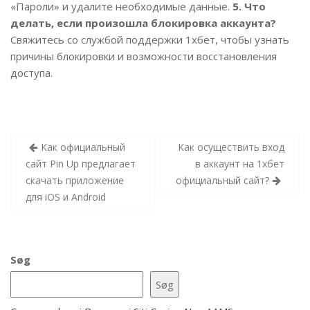
«Пароли» и удалите необходимые данные.
5. Что
делать, если произошла блокировка аккаунта?
Свяжитесь со службой поддержки 1хбет, чтобы узнать
причины блокировки и возможности восстановления
доступа.
Indlægsnavigation
Как официальный
Как осуществить вход
сайт Pin Up предлагает
в аккаунт на 1хбет
скачать приложение
официальный сайт?
для iOS и Android
Søg
Søg