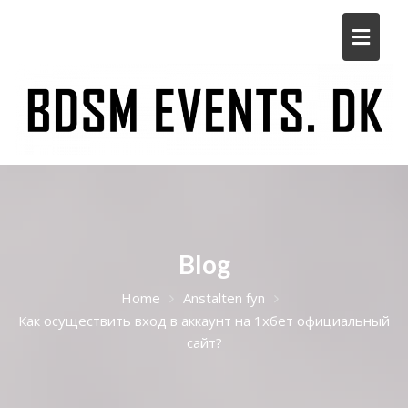
Skip
to
content
Blog
Home
Anstalten fyn
Как осуществить вход в аккаунт на 1хбет официальный
сайт?