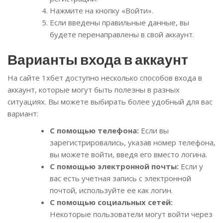
Нажмите на кнопку «Войти».
Если введены правильные данные, вы
будете перенаправлены в свой аккаунт.
Варианты входа в аккаунт
На сайте 1хбет доступно несколько способов входа в
аккаунт, которые могут быть полезны в разных
ситуациях. Вы можете выбирать более удобный для вас
вариант:
С помощью телефона:
Если вы
зарегистрировались, указав номер телефона,
вы можете войти, введя его вместо логина.
С помощью электронной почты:
Если у
вас есть учетная запись с электронной
почтой, используйте ее как логин.
С помощью социальных сетей:
Некоторые пользователи могут войти через