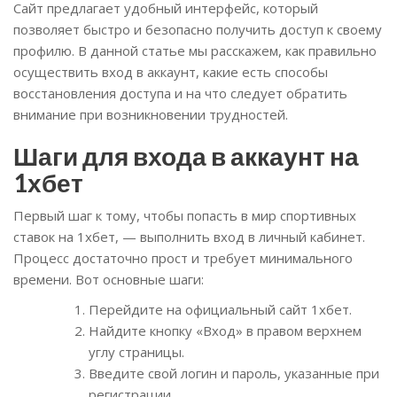
Сайт предлагает удобный интерфейс, который
позволяет быстро и безопасно получить доступ к своему
профилю. В данной статье мы расскажем, как правильно
осуществить вход в аккаунт, какие есть способы
восстановления доступа и на что следует обратить
внимание при возникновении трудностей.
Шаги для входа в аккаунт на
1хбет
Первый шаг к тому, чтобы попасть в мир спортивных
ставок на 1хбет, — выполнить вход в личный кабинет.
Процесс достаточно прост и требует минимального
времени. Вот основные шаги:
Перейдите на официальный сайт 1хбет.
Найдите кнопку «Вход» в правом верхнем
углу страницы.
Введите свой логин и пароль, указанные при
регистрации.