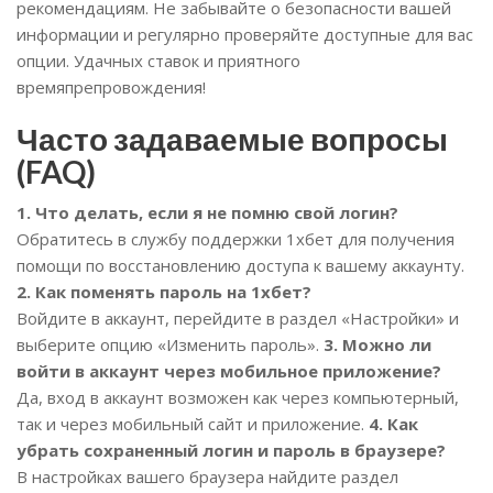
рекомендациям. Не забывайте о безопасности вашей
информации и регулярно проверяйте доступные для вас
опции. Удачных ставок и приятного
времяпрепровождения!
Часто задаваемые вопросы
(FAQ)
1. Что делать, если я не помню свой логин?
Обратитесь в службу поддержки 1хбет для получения
помощи по восстановлению доступа к вашему аккаунту.
2. Как поменять пароль на 1хбет?
Войдите в аккаунт, перейдите в раздел «Настройки» и
выберите опцию «Изменить пароль».
3. Можно ли
войти в аккаунт через мобильное приложение?
Да, вход в аккаунт возможен как через компьютерный,
так и через мобильный сайт и приложение.
4. Как
убрать сохраненный логин и пароль в браузере?
В настройках вашего браузера найдите раздел