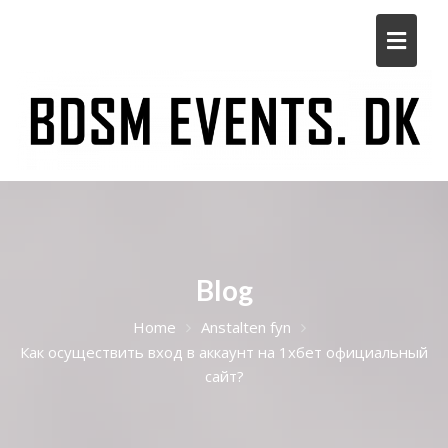
Skip
to
content
Blog
Home
Anstalten fyn
Как осуществить вход в аккаунт на 1хбет официальный
сайт?