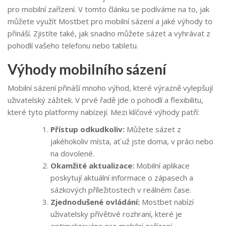
pro mobilní zařízení. V tomto článku se podíváme na to, jak
můžete využít Mostbet pro mobilní sázení a jaké výhody to
přináší. Zjistíte také, jak snadno můžete sázet a vyhrávat z
pohodlí vašeho telefonu nebo tabletu.
Výhody mobilního sázení
Mobilní sázení přináší mnoho výhod, které výrazně vylepšují
uživatelský zážitek. V prvé řadě jde o pohodlí a flexibilitu,
které tyto platformy nabízejí. Mezi klíčové výhody patří:
Přístup odkudkoliv:
Můžete sázet z
jakéhokoliv místa, ať už jste doma, v práci nebo
na dovolené.
Okamžité aktualizace:
Mobilní aplikace
poskytují aktuální informace o zápasech a
sázkových příležitostech v reálném čase.
Zjednodušené ovládání:
Mostbet nabízí
uživatelsky přívětivé rozhraní, které je