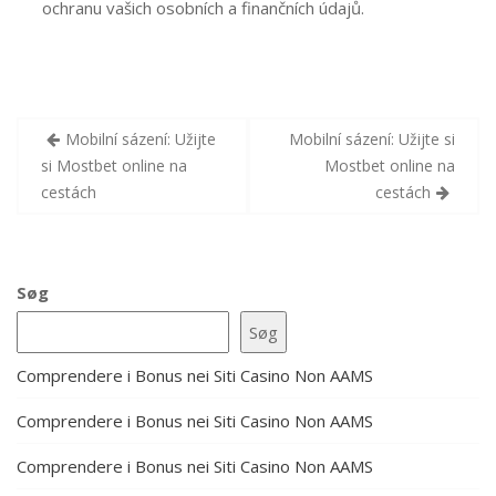
ochranu vašich osobních a finančních údajů.
Indlægsnavigation
Mobilní sázení: Užijte
Mobilní sázení: Užijte si
si Mostbet online na
Mostbet online na
cestách
cestách
Søg
Søg
Comprendere i Bonus nei Siti Casino Non AAMS
Comprendere i Bonus nei Siti Casino Non AAMS
Comprendere i Bonus nei Siti Casino Non AAMS