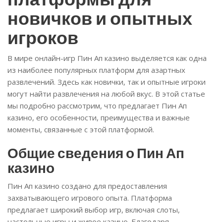
новичков и опытных
игроков
В мире онлайн-игр Пин Ап казино выделяется как одна
из наиболее популярных платформ для азартных
развлечений. Здесь как новички, так и опытные игроки
могут найти развлечения на любой вкус. В этой статье
мы подробно рассмотрим, что предлагает Пин Ап
казино, его особенности, преимущества и важные
моменты, связанные с этой платформой.
Общие сведения о Пин Ап
казино
Пин Ап казино создано для предоставления
захватывающего игрового опыта. Платформа
предлагает широкий выбор игр, включая слоты,
настольные игры и живое казино. Благодаря