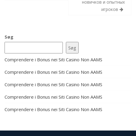
новичков и опытных
игроков
Søg
Søg
Comprendere i Bonus nei Siti Casino Non AAMS
Comprendere i Bonus nei Siti Casino Non AAMS
Comprendere i Bonus nei Siti Casino Non AAMS
Comprendere i Bonus nei Siti Casino Non AAMS
Comprendere i Bonus nei Siti Casino Non AAMS