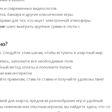
х и современных видеослотов.
ка, баккара и другие классические игры.
ерами для тех, кто ищет электронной атмосферы.
ом:
шанс выиграть крупные суммы в слоты с
но?
. Следуйте этим шагам, чтобы вступить в азартный мир:
пись, заполните все необходимые поля.
ный метод оплаты и пополните баланс.
ая вам интересна.
йте правилам, ставьте ставки и получайте удовольствие!
мой для азарта, предлагая разнообразие игр и удобный
 вы новичком или опытным игроком, вы найдете здесь что-то