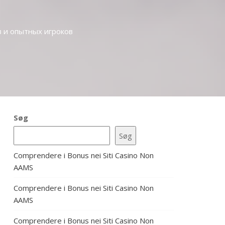
в и опытных игроков
Søg
Søg
Comprendere i Bonus nei Siti Casino Non
AAMS
Comprendere i Bonus nei Siti Casino Non
AAMS
Comprendere i Bonus nei Siti Casino Non