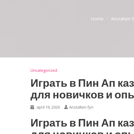
Home
Anstalten f
Uncategorized
Играть в Пин Ап к
для новичков и оп
april 19, 2026
Anstalten fyn
Играть в Пин Ап к