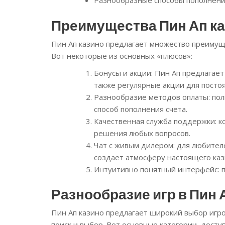
Разнообразные способы пополнения
Преимущества Пин Ап к
Пин Ап казино предлагает множество преимуще
Вот некоторые из основных «плюсов»:
Бонусы и акции: Пин Ап предлагае
также регулярные акции для посто
Разнообразие методов оплаты: по
способ пополнения счета.
Качественная служба поддержки: к
решения любых вопросов.
Чат с живым дилером: для любител
создает атмосферу настоящего каз
Интуитивно понятный интерфейс: п
Разнообразие игр в Пин 
Пин Ап казино предлагает широкий выбор игро
поиск и выбор. Вот основные категории, досту