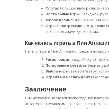
Слоты:
большой выбор классически
Настольные игры:
блэкджек, рулет
Живое казино:
игры с живыми дил
Игры с прогрессивным джекпот
накопительными джекпотами.
Как начать играть в Пин Ап кази
Начало игры в Пин Ап казино предельно просто
Регистрация:
создайте учетную за
Пополнение счета:
выберите удоб
Выбор игры:
выберите игру, котор
Играйте и наслаждайтесь:
следу
Заключение
Пин Ап казино является превосходной платфор
интерфейс. Независимо от того, являетесь ли