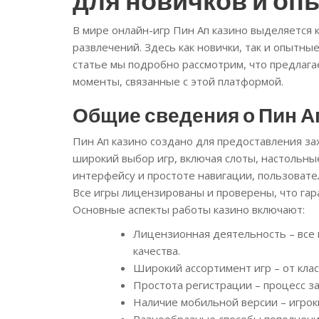
для новичков и оп
В мире онлайн-игр Пин Ап казино выделяется 
развлечений. Здесь как новички, так и опытные
статье мы подробно рассмотрим, что предлага
моменты, связанные с этой платформой.
Общие сведения о Пин А
Пин Ап казино создано для предоставления з
широкий выбор игр, включая слоты, настольны
интерфейсу и простоте навигации, пользовате
Все игры лицензированы и проверены, что гар
Основные аспекты работы казино включают:
Лицензионная деятельность – все
качества.
Широкий ассортимент игр – от кла
Простота регистрации – процесс за
Наличие мобильной версии – игроки