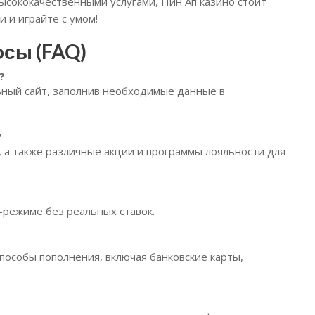
ысококачественными услугами, Пин Ап казино стоит
 и играйте с умом!
сы (FAQ)
?
ный сайт, заполнив необходимые данные в
?
 а также различные акции и программы лояльности для
-режиме без реальных ставок.
пособы пополнения, включая банковские карты,