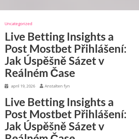
Uncategorized
Live Betting Insights a
Post Mostbet Přihlášení:
Jak Úspěšně Sázet v
Reálném Čase
april 19, 2026
Anstalten fyn
Live Betting Insights a
Post Mostbet Přihlášení:
Jak Úspěšně Sázet v
Reálném Čase