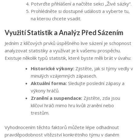
Potvrďte přihlášení a načtěte sekci „Živé sázky“.
Prohlédněte si dostupné události a vyberte tu,
na kterou chcete vsadit.
Využití Statistik a Analýz Před Sázením
Jedním z klíčových prvků úspěšného live sázení je schopnost
analyzovat statistiky a využívat je k vašemu prospěchu.
Existuje několik typů statistik, které byste měli brát v úvahu:
Historické výkony:
Zjistěte, jak si týmy vedly v
minulých vzájemných zápasech.
Aktuální forma:
Sledujte poslední zápasy a
výkony hráčů.
Zranění a suspendace:
Zjistěte, zda jsou
klíčoví hráči mimo hru kvůli zranění nebo
trestům.
Vyhodnocením těchto faktorů můžete lépe odhadnout
pravděpodobnost vítězství konkrétního týmu v daném