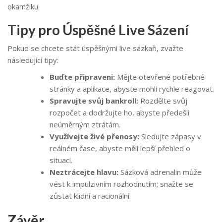
okamžiku.
Tipy pro Úspěšné Live Sázení
Pokud se chcete stát úspěšnými live sázkaři, zvažte
následující tipy:
Buďte připraveni:
Mějte otevřené potřebné
stránky a aplikace, abyste mohli rychle reagovat.
Spravujte svůj bankroll:
Rozdělte svůj
rozpočet a dodržujte ho, abyste předešli
neúměrným ztrátám.
Využívejte živé přenosy:
Sledujte zápasy v
reálném čase, abyste měli lepší přehled o
situaci.
Neztrácejte hlavu:
Sázková adrenalin může
vést k impulzivním rozhodnutím; snažte se
zůstat klidní a racionální.
Závěr