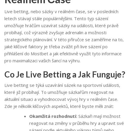
Live betting, nebo sázky v reálném čase, se v posledních
letech stávají stále populárnějšími. Tento typ sázení
umožňuje hráčům uzavírat sázky na události, které právě
probíhají, což výrazně zvyšuje adrenalin a možnosti
strategického plánování. V této příručce se zaměříme na to,
jaké klíčové faktory je třeba zvážit při live sázení po
přihlášení do Mostbet a jak efektivně využít tyto informace
pro maximalizaci vašich šancí na výhru.
Co Je Live Betting a Jak Funguje?
Live betting se týká uzavírání sázek na sportovní události,
které již probíhají. To umožňuje sázkařům reagovat na
aktuální situaci a vyhodnocovat vývoj hry v reálném čase.
Zde je několik klíčových aspektů, které byste měli znát:
Okamžitá rozhodnutí:
Sázkaři mají možnost
reagovat na změny v průběhu hry a upravit své
sázení podle aktuálního výkonu týmů nebo