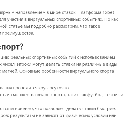
лярным направлением в мире ставок. Платформа 1xbet
ля участия в виртуальных спортивных событиях. Но как
ной статье мы подробно рассмотрим, что такое
 и преимущества.
спорт?
яцию реальных спортивных событий с использованием
 чисел. Игроки могут делать ставки на различные виды
 матчей. Основные особенности виртуального спорта
вания проводятся круглосуточно.
ть из множества видов спорта, таких как футбол, теннис и
тся мгновенно, что позволяет делать ставки быстрее.
ров: результаты не зависят от физических условий или