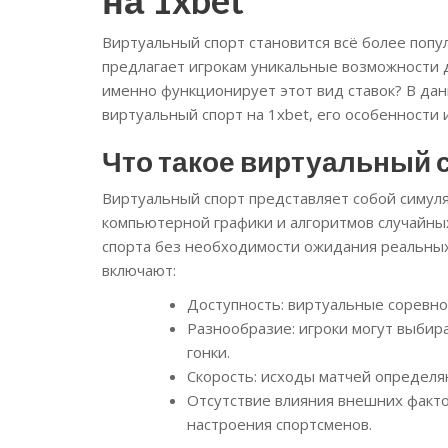
на 1xbet
Виртуальный спорт становится всё более попу
предлагает игрокам уникальные возможности д
именно функционирует этот вид ставок? В дан
виртуальный спорт на 1xbet, его особенности
Что такое виртуальный 
Виртуальный спорт представляет собой симул
компьютерной графики и алгоритмов случайных
спорта без необходимости ожидания реальных
включают:
Доступность: виртуальные соревно
Разнообразие: игроки могут выбира
гонки.
Скорость: исходы матчей определяю
Отсутствие влияния внешних факто
настроения спортсменов.