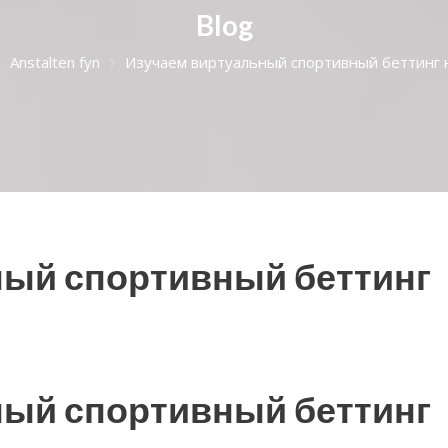
Blog
Anstalten fyn
Изучаем виртуальный спортивный беттинг 
ный спортивный беттинг
ный спортивный беттинг