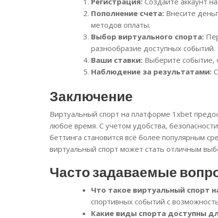
Регистрация:
Создайте аккаунт на
Пополнение счета:
Внесите деньг
методов оплаты.
Выбор виртуального спорта:
Пер
разнообразие доступных событий.
Ваши ставки:
Выберите событие, о
Наблюдение за результатами:
С
Заключение
Виртуальный спорт на платформе 1xbet предос
любое время. С учетом удобства, безопасност
беттинга становится всё более популярным ср
виртуальный спорт может стать отличным выбо
Часто задаваемые вопро
Что такое виртуальный спорт н
спортивных событий с возможность
Какие виды спорта доступны дл