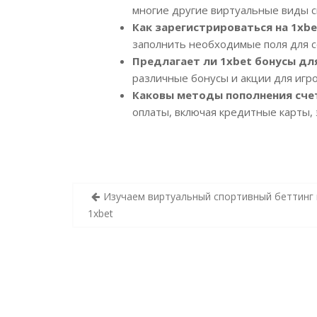
многие другие виртуальные виды с
Как зарегистрироваться на 1xbe
заполнить необходимые поля для с
Предлагает ли 1xbet бонусы дл
различные бонусы и акции для игро
Каковы методы пополнения счет
оплаты, включая кредитные карты,
Indlægsnavigation
Изучаем виртуальный спортивный беттинг 
1xbet