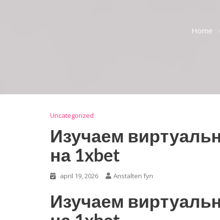
Home
Uncategorized
Изучаем виртуаль
на 1xbet
april 19, 2026
Anstalten fyn
Изучаем виртуаль