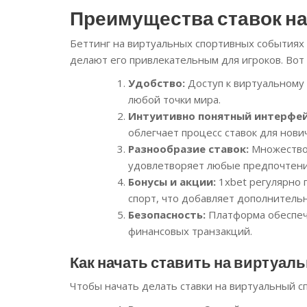
Преимущества ставок на
Беттинг на виртуальных спортивных событиях
делают его привлекательным для игроков. Вот 
Удобство:
Доступ к виртуальному 
любой точки мира.
Интуитивно понятный интерфей
облегчает процесс ставок для нови
Разнообразие ставок:
Множество 
удовлетворяет любые предпочтени
Бонусы и акции:
1xbet регулярно 
спорт, что добавляет дополнитель
Безопасность:
Платформа обеспеч
финансовых транзакций.
Как начать ставить на виртуаль
Чтобы начать делать ставки на виртуальный с