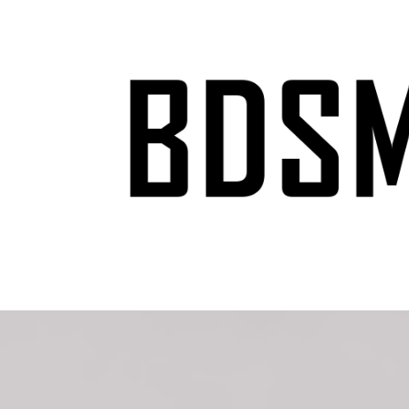
Skip
to
content