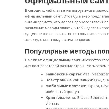
официальный сай
В сегодняшней статье мы погрузимся в разно
официальный сайт
. Этот букмекер предлага
снятия средств, что делает процесс ставок бо
различные методы оплаты, чтобы сделать пр
существенно повлиять на ваш опыт использов
аспекту, связанному с этим вопросом.
Популярные методы поп
На
1хбет официальный сайт
множество спос
для пользователей разных стран. Рассмотрим
Банковские карты:
Visa, Masterca
Электронные кошельки:
Qiwi, Ян
Мобильные платежи:
Opera, Pay
мобильный доступ.
Криптовалюты:
Bitcoin, Ethereum
оплаты.