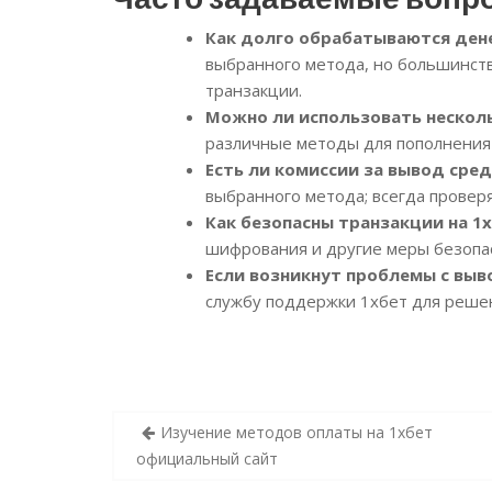
Как долго обрабатываются ден
выбранного метода, но большинст
транзакции.
Можно ли использовать нескол
различные методы для пополнения 
Есть ли комиссии за вывод сре
выбранного метода; всегда провер
Как безопасны транзакции на 1
шифрования и другие меры безопа
Если возникнут проблемы с выв
службу поддержки 1хбет для реше
Indlægsnavigation
Изучение методов оплаты на 1хбет
официальный сайт