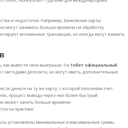
n Union, MoneyGram – удобны для международных
тва и недостатки. Например, банковские карты
но могут занимать больше времени на обработку.
антируют мгновенные транзакции, но иногда могут взимать
в
, как вывести свои выигрыши. На
1хбет официальный
 с методами депозита, но могут иметь дополнительные
сти деньги на ту же карту, с которой пополняли счет.
ило, процесс вывода через них более быстрый.
о может занять больше времени.
тся на практике.
быть установлены минимальные и максимальные суммы.