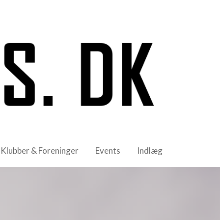
Klubber & Foreninger
Events
Indlæg