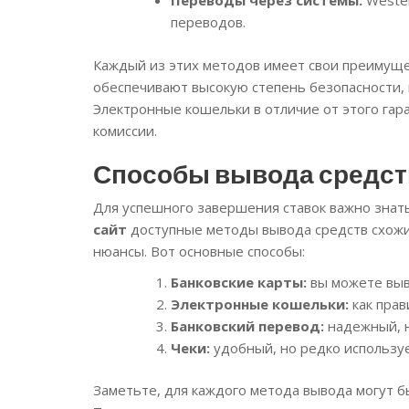
Переводы через системы:
Wester
переводов.
Каждый из этих методов имеет свои преимущес
обеспечивают высокую степень безопасности, 
Электронные кошельки в отличие от этого гар
комиссии.
Способы вывода средст
Для успешного завершения ставок важно знать
сайт
доступные методы вывода средств схожи
нюансы. Вот основные способы:
Банковские карты:
вы можете выве
Электронные кошельки:
как прав
Банковский перевод:
надежный, н
Чеки:
удобный, но редко используе
Заметьте, для каждого метода вывода могут 