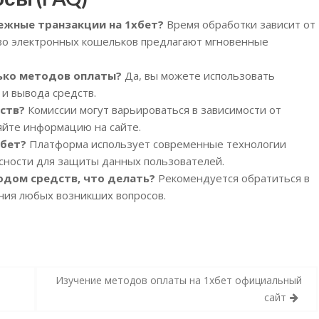
ежные транзакции на 1хбет?
Время обработки зависит от
во электронных кошельков предлагают мгновенные
ько методов оплаты?
Да, вы можете использовать
и вывода средств.
дств?
Комиссии могут варьироваться в зависимости от
яйте информацию на сайте.
хбет?
Платформа использует современные технологии
сности для защиты данных пользователей.
одом средств, что делать?
Рекомендуется обратиться в
ния любых возникших вопросов.
Изучение методов оплаты на 1хбет официальный
сайт