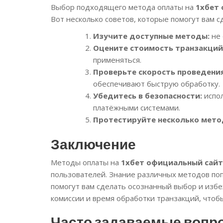
Выбор подходящего метода оплаты на
1хбет
Вот несколько советов, которые помогут вам 
Изучите доступные методы:
не 
Оцените стоимость транзакций
применяться.
Проверьте скорость проведения
обеспечивают быструю обработку.
Убедитесь в безопасности:
испо
платёжными системами.
Протестируйте несколько мето
Заключение
Методы оплаты на
1хбет официальный сайт
пользователей. Знание различных методов поп
помогут вам сделать осознанный выбор и изб
комиссии и время обработки транзакций, чтоб
Часто задаваемые вопро