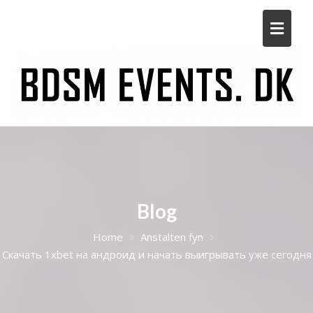
Skip
to
content
Blog
Home
Anstalten fyn
Скачать 1xbet на андроид и начать выигрывать уже сегодня