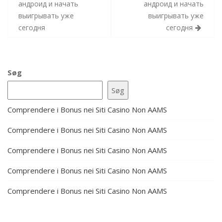
андроид и начать
андроид и начать
выигрывать уже
выигрывать уже
сегодня
сегодня
Søg
Søg
Comprendere i Bonus nei Siti Casino Non AAMS
Comprendere i Bonus nei Siti Casino Non AAMS
Comprendere i Bonus nei Siti Casino Non AAMS
Comprendere i Bonus nei Siti Casino Non AAMS
Comprendere i Bonus nei Siti Casino Non AAMS