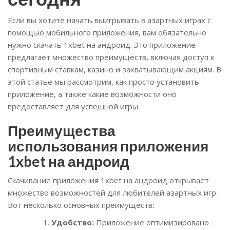
Если вы хотите начать выигрывать в азартных играх с
помощью мобильного приложения, вам обязательно
нужно скачать 1xbet на андроид. Это приложение
предлагает множество преимуществ, включая доступ к
спортивным ставкам, казино и захватывающим акциям. В
этой статье мы рассмотрим, как просто установить
приложение, а также какие возможности оно
предоставляет для успешной игры.
Преимущества
использования приложения
1xbet на андроид
Скачивание приложения 1xbet на андроид открывает
множество возможностей для любителей азартных игр.
Вот несколько основных преимуществ:
Удобство:
Приложение оптимизировано