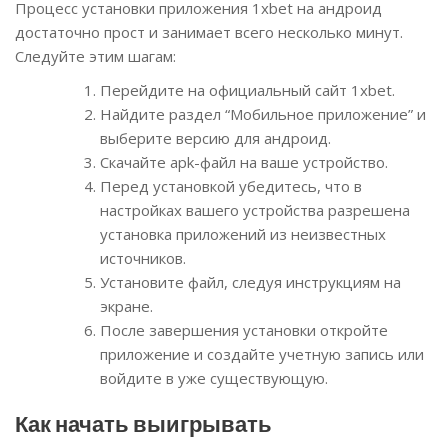
Процесс установки приложения 1xbet на андроид
достаточно прост и занимает всего несколько минут.
Следуйте этим шагам:
Перейдите на официальный сайт 1xbet.
Найдите раздел “Мобильное приложение” и
выберите версию для андроид.
Скачайте apk-файл на ваше устройство.
Перед установкой убедитесь, что в
настройках вашего устройства разрешена
установка приложений из неизвестных
источников.
Установите файл, следуя инструкциям на
экране.
После завершения установки откройте
приложение и создайте учетную запись или
войдите в уже существующую.
Как начать выигрывать