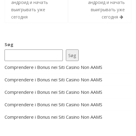
андроид и начать
андроид и начать
выигрывать уже
выигрывать уже
сегодня
сегодня
Søg
Søg
Comprendere i Bonus nei Siti Casino Non AAMS
Comprendere i Bonus nei Siti Casino Non AAMS
Comprendere i Bonus nei Siti Casino Non AAMS
Comprendere i Bonus nei Siti Casino Non AAMS
Comprendere i Bonus nei Siti Casino Non AAMS