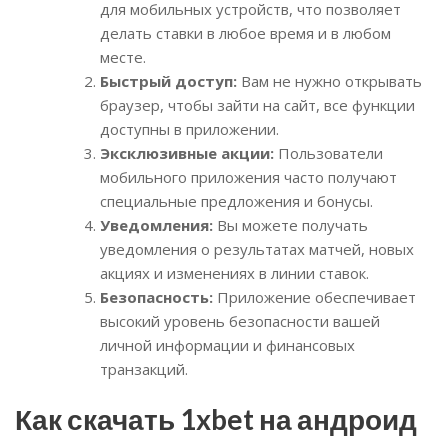
для мобильных устройств, что позволяет
делать ставки в любое время и в любом
месте.
Быстрый доступ:
Вам не нужно открывать
браузер, чтобы зайти на сайт, все функции
доступны в приложении.
Эксклюзивные акции:
Пользователи
мобильного приложения часто получают
специальные предложения и бонусы.
Уведомления:
Вы можете получать
уведомления о результатах матчей, новых
акциях и изменениях в линии ставок.
Безопасность:
Приложение обеспечивает
высокий уровень безопасности вашей
личной информации и финансовых
транзакций.
Как скачать 1xbet на андроид