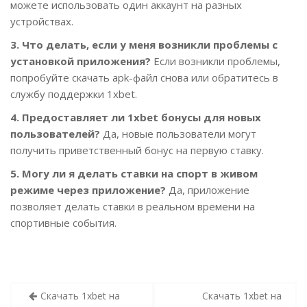
можете использовать один аккаунт на разных
устройствах.
3. Что делать, если у меня возникли проблемы с
установкой приложения?
Если возникли проблемы,
попробуйте скачать apk-файл снова или обратитесь в
службу поддержки 1xbet.
4. Предоставляет ли 1xbet бонусы для новых
пользователей?
Да, новые пользователи могут
получить приветственный бонус на первую ставку.
5. Могу ли я делать ставки на спорт в живом
режиме через приложение?
Да, приложение
позволяет делать ставки в реальном времени на
спортивные события.
Indlægsnavigation
Скачать 1xbet на
Скачать 1xbet на