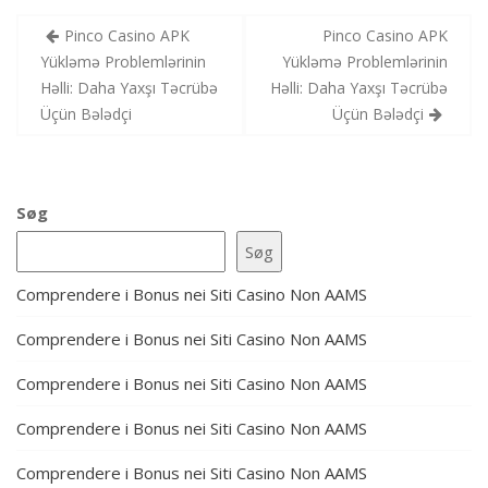
Indlægsnavigation
Pinco Casino APK
Pinco Casino APK
Yükləmə Problemlərinin
Yükləmə Problemlərinin
Həlli: Daha Yaxşı Təcrübə
Həlli: Daha Yaxşı Təcrübə
Üçün Bələdçi
Üçün Bələdçi
Søg
Søg
Comprendere i Bonus nei Siti Casino Non AAMS
Comprendere i Bonus nei Siti Casino Non AAMS
Comprendere i Bonus nei Siti Casino Non AAMS
Comprendere i Bonus nei Siti Casino Non AAMS
Comprendere i Bonus nei Siti Casino Non AAMS