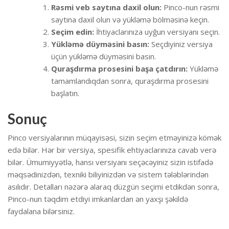
Rəsmi veb saytına daxil olun:
Pinco-nun rəsmi
saytına daxil olun və yükləmə bölməsinə keçin.
Seçim edin:
İhtiyaclarınıza uyğun versiyanı seçin.
Yükləmə düyməsini basın:
Seçdiyiniz versiya
üçün yükləmə düyməsini basın.
Quraşdırma prosesini başa çatdırın:
Yükləmə
tamamlandıqdan sonra, quraşdırma prosesini
başlatın.
Sonuç
Pinco versiyalarının müqayisəsi, sizin seçim etməyinizə kömək
edə bilər. Hər bir versiya, spesifik ehtiyaclarınıza cavab verə
bilər. Ümumiyyətlə, hansı versiyanı seçəcəyiniz sizin istifadə
məqsədinizdən, texniki biliyinizdən və sistem tələblərindən
asılıdır. Detalları nəzərə alaraq düzgün seçimi etdikdən sonra,
Pinco-nun təqdim etdiyi imkanlardan ən yaxşı şəkildə
faydalana bilərsiniz.