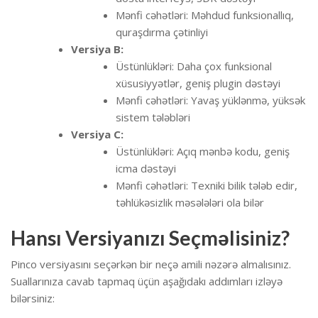
Mənfi cəhətləri: Məhdud funksionallıq,
quraşdırma çətinliyi
Versiya B:
Üstünlükləri: Daha çox funksional
xüsusiyyətlər, geniş plugin dəstəyi
Mənfi cəhətləri: Yavaş yüklənmə, yüksək
sistem tələbləri
Versiya C:
Üstünlükləri: Açıq mənbə kodu, geniş
icma dəstəyi
Mənfi cəhətləri: Texniki bilik tələb edir,
təhlükəsizlik məsələləri ola bilər
Hansı Versiyanızı Seçməlisiniz?
Pinco versiyasını seçərkən bir neçə amili nəzərə almalısınız.
Suallarınıza cavab tapmaq üçün aşağıdakı addımları izləyə
bilərsiniz: