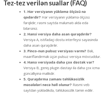
Tez-tez verilən suallar (FAQ)
1. Hər versiyanın yükləmə ölçüsü nə
qədərdir?
Hər versiyanın yükləmə ölçüsü
fərqlidir; rəsmi saytda məlumatı əldə edə
bilərsiniz.
2. Hansi versiya daha asan quraşdırılır?
Versiya A, istifadəçi dostu interfeysi sayəsində
daha asan quraşdırılır.
3. Pinco-nun pulsuz versiyası varmı?
Bəli,
maarifləndirmək üçün pulsuz versiya mövcuddur.
4. Hansı versiyada daha çox dəstək var?
Versiya B, geniş plugin dəstəyi ilə daha çox icma
güncəlliyinə malikdir.
5. Quraşdırma zamanı təhlükəsizlik
məsələləri necə həll olunur?
Rəsmi veb
saytdan yüklədikdə, təhlükəsizlik təmin edilir.