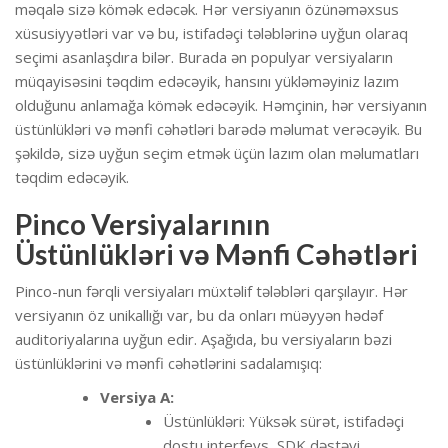
məqalə sizə kömək edəcək. Hər versiyanın özünəməxsus
xüsusiyyətləri var və bu, istifadəçi tələblərinə uyğun olaraq
seçimi asanlaşdıra bilər. Burada ən populyar versiyaların
müqayisəsini təqdim edəcəyik, hansını yükləməyiniz lazım
olduğunu anlamağa kömək edəcəyik. Həmçinin, hər versiyanın
üstünlükləri və mənfi cəhətləri barədə məlumat verəcəyik. Bu
şəkildə, sizə uyğun seçim etmək üçün lazım olan məlumatları
təqdim edəcəyik.
Pinco Versiyalarının
Üstünlükləri və Mənfi Cəhətləri
Pinco-nun fərqli versiyaları müxtəlif tələbləri qarşılayır. Hər
versiyanın öz unikallığı var, bu da onları müəyyən hədəf
auditoriyalarına uyğun edir. Aşağıda, bu versiyaların bəzi
üstünlüklərini və mənfi cəhətlərini sadalamışıq:
Versiya A:
Üstünlükləri: Yüksək sürət, istifadəçi
dostu interfeys, SDK dəstəyi