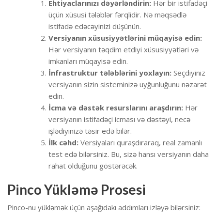
Ehtiyaclarınızı dəyərləndirin:
Hər bir istifadəçi
üçün xüsusi tələblər fərqlidir. Nə məqsədlə
istifadə edəcəyinizi düşünün.
Versiyanın xüsusiyyətlərini müqayisə edin:
Hər versiyanın təqdim etdiyi xüsusiyyətləri və
imkanları müqayisə edin.
İnfrastruktur tələblərini yoxlayın:
Seçdiyiniz
versiyanın sizin sisteminizə uyğunluğunu nəzarət
edin.
İcma və dəstək resurslarını araşdırın:
Hər
versiyanın istifadəçi icması və dəstəyi, necə
işlədiyinizə təsir edə bilər.
İlk cəhd:
Versiyaları quraşdıraraq, real zamanlı
test edə bilərsiniz. Bu, sizə hansı versiyanın daha
rahat olduğunu göstərəcək.
Pinco Yükləmə Prosesi
Pinco-nu yükləmək üçün aşağıdakı addımları izləyə bilərsiniz: