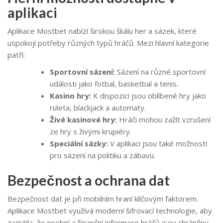
aplikaci
Aplikace Mostbet nabízí širokou škálu her a sázek, které
uspokojí potřeby různých typů hráčů. Mezi hlavní kategorie
patří:
Sportovní sázení:
Sázení na různé sportovní
události jako fotbal, basketbal a tenis.
Kasino hry:
K dispozici jsou oblíbené hry jako
ruleta, blackjack a automaty.
Živé kasinové hry:
Hráči mohou zažít vzrušení
ze hry s živými krupiéry.
Speciální sázky:
V aplikaci jsou také možnosti
pro sázení na politiku a zábavu.
Bezpečnost a ochrana dat
Bezpečnost dat je při mobilním hraní klíčovým faktorem.
Aplikace Mostbet využívá moderní šifrovací technologie, aby
zajistila, že osobní a finanční informace hráčů jsou chráněny.