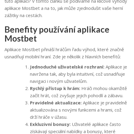
tuto aplikaci? V tomto článku se podíváme na klíčové výhody
aplikace Mostbet a na to, jak může zjednodušit vaše herní
zážitky na cestách.
Benefity používání aplikace
Mostbet
Aplikace Mostbet přináší hráčům řadu výhod, které značně
usnadňují mobilní hraní. Zde je několik z hlavních benefitů:
Jednoduché uživatelské rozhraní:
Aplikace je
navržena tak, aby byla intuitivní, což usnadňuje
navigaci i novým uživatelům.
Rychlý přístup k hrám:
Hráči mohou okamžitě
začít hrát, což zvyšuje jejich pohodlí a zábavu.
Pravidelné aktualizace:
Aplikace je pravidelně
aktualizována s novými funkcemi a hrami, což
drží hráče v úžasu.
Exkluzivní bonusy:
Uživatelé aplikace často
získávají speciální nabídky a bonusy, které