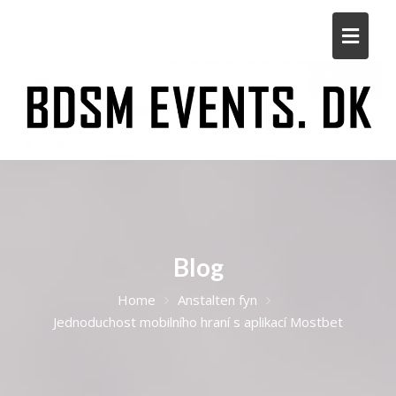
Skip
to
content
Blog
Home
Anstalten fyn
Jednoduchost mobilního hraní s aplikací Mostbet