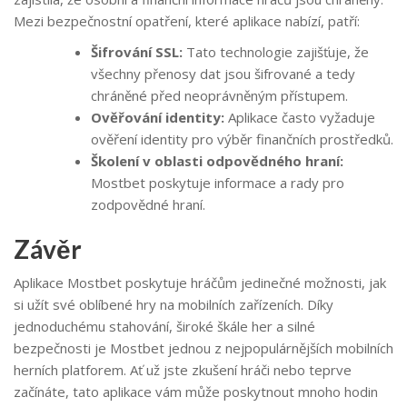
Mezi bezpečnostní opatření, které aplikace nabízí, patří:
Šifrování SSL:
Tato technologie zajišťuje, že
všechny přenosy dat jsou šifrované a tedy
chráněné před neoprávněným přístupem.
Ověřování identity:
Aplikace často vyžaduje
ověření identity pro výběr finančních prostředků.
Školení v oblasti odpovědného hraní:
Mostbet poskytuje informace a rady pro
zodpovědné hraní.
Závěr
Aplikace Mostbet poskytuje hráčům jedinečné možnosti, jak
si užít své oblíbené hry na mobilních zařízeních. Díky
jednoduchému stahování, široké škále her a silné
bezpečnosti je Mostbet jednou z nejpopulárnějších mobilních
herních platforem. Ať už jste zkušení hráči nebo teprve
začínáte, tato aplikace vám může poskytnout mnoho hodin