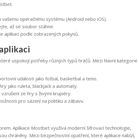
stbet.
dá vašemu operačnímu systému (Android nebo iOS).
ejte, až se soubor stáhne.
te aplikaci podle zobrazených pokynů.
aplikaci
 které uspokojí potřeby různých typů hráčů. Mezi hlavní kategorie
rtovní události jako fotbal, basketbal a tenis.
hry jako ruleta, blackjack a automaty.
vzrušení ze hry s živými krupiéry.
možnosti pro sázení na politiku a zábavu.
torem. Aplikace Mostbet využívá moderní šifrovací technologie,
 jsou chráněny. Mezi bezpečnostní opatření, které aplikace nabízí,