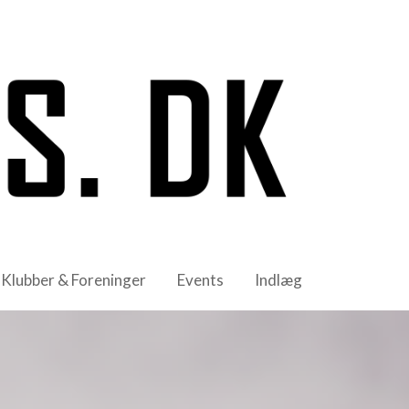
Klubber & Foreninger
Events
Indlæg