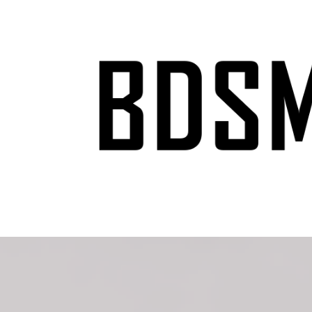
Skip
to
content