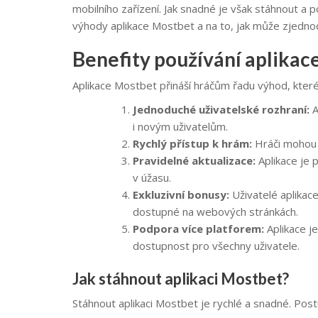
mobilního zařízení. Jak snadné je však stáhnout a p
výhody aplikace Mostbet a na to, jak může zjednodu
Benefity používání aplikac
Aplikace Mostbet přináší hráčům řadu výhod, které z
Jednoduché uživatelské rozhraní:
A
i novým uživatelům.
Rychlý přístup k hrám:
Hráči mohou o
Pravidelné aktualizace:
Aplikace je 
v úžasu.
Exkluzivní bonusy:
Uživatelé aplikace
dostupné na webových stránkách.
Podpora více platforem:
Aplikace j
dostupnost pro všechny uživatele.
Jak stáhnout aplikaci Mostbet?
Stáhnout aplikaci Mostbet je rychlé a snadné. Pos