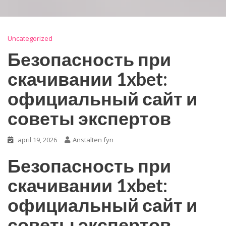
Uncategorized
Безопасность при
скачивании 1xbet:
официальный сайт и
советы экспертов
april 19, 2026
Anstalten fyn
Безопасность при
скачивании 1xbet:
официальный сайт и
советы экспертов