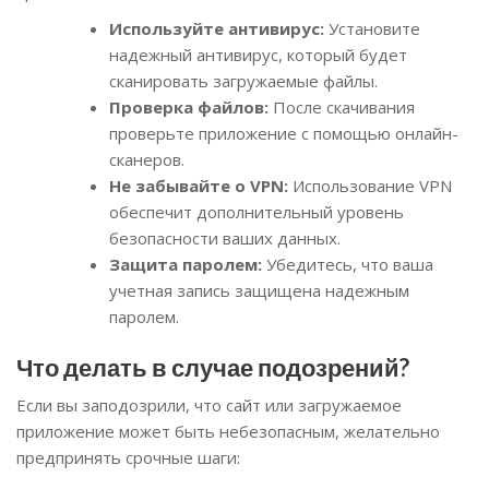
Используйте антивирус:
Установите
надежный антивирус, который будет
сканировать загружаемые файлы.
Проверка файлов:
После скачивания
проверьте приложение с помощью онлайн-
сканеров.
Не забывайте о VPN:
Использование VPN
обеспечит дополнительный уровень
безопасности ваших данных.
Защита паролем:
Убедитесь, что ваша
учетная запись защищена надежным
паролем.
Что делать в случае подозрений?
Если вы заподозрили, что сайт или загружаемое
приложение может быть небезопасным, желательно
предпринять срочные шаги: