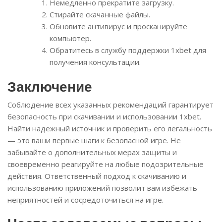
Немедленно прекратите загрузку.
Стирайте скачанные файлы.
Обновите антивирус и просканируйте
компьютер.
Обратитесь в службу поддержки 1xbet для
получения консультации.
Заключение
Соблюдение всех указанных рекомендаций гарантирует
безопасность при скачивании и использовании 1xbet.
Найти надежный источник и проверить его легальность
— это ваши первые шаги к безопасной игре. Не
забывайте о дополнительных мерах защиты и
своевременно реагируйте на любые подозрительные
действия. Ответственный подход к скачиванию и
использованию приложений позволит вам избежать
неприятностей и сосредоточиться на игре.