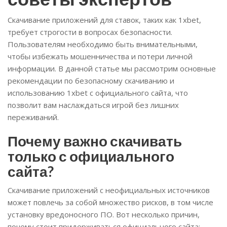
Скачивание приложений для ставок, таких как 1xbet,
требует строгости в вопросах безопасности.
Пользователям необходимо быть внимательными,
чтобы избежать мошенничества и потери личной
информации. В данной статье мы рассмотрим основные
рекомендации по безопасному скачиванию и
использованию 1xbet с официального сайта, что
позволит вам наслаждаться игрой без лишних
переживаний.
Почему важно скачивать
только с официального
сайта?
Скачивание приложений с неофициальных источников
может повлечь за собой множество рисков, в том числе
установку вредоносного ПО. Вот несколько причин,
почему стоит придерживаться официального сайта: