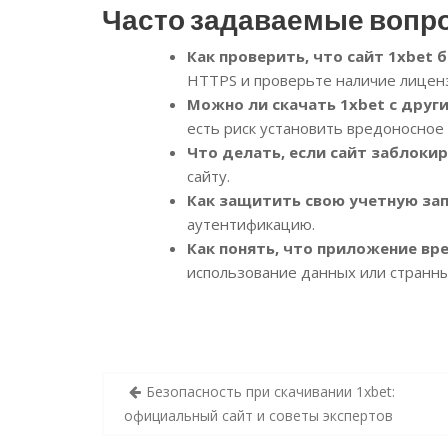
Часто задаваемые вопр
Как проверить, что сайт 1xbet 
HTTPS и проверьте наличие лицен
Можно ли скачать 1xbet с друг
есть риск установить вредоносное
Что делать, если сайт заблокир
сайту.
Как защитить свою учетную зап
аутентификацию.
Как понять, что приложение вр
использование данных или странны
Indlægsnavigation
Безопасность при скачивании 1xbet:
официальный сайт и советы экспертов