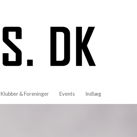
Klubber & Foreninger
Events
Indlæg