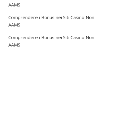
AAMS
Comprendere i Bonus nei Siti Casino Non
AAMS
Comprendere i Bonus nei Siti Casino Non
AAMS