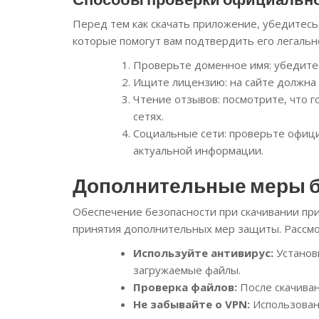
Перед тем как скачать приложение, убедитесь,
которые помогут вам подтвердить его легальн
Проверьте доменное имя: убедитес
Ищите лицензию: на сайте должна 
Чтение отзывов: посмотрите, что г
сетях.
Социальные сети: проверьте офици
актуальной информации.
Дополнительные меры б
Обеспечение безопасности при скачивании при
принятия дополнительных мер защиты. Рассмо
Используйте антивирус:
Установ
загружаемые файлы.
Проверка файлов:
После скачива
Не забывайте о VPN:
Использован