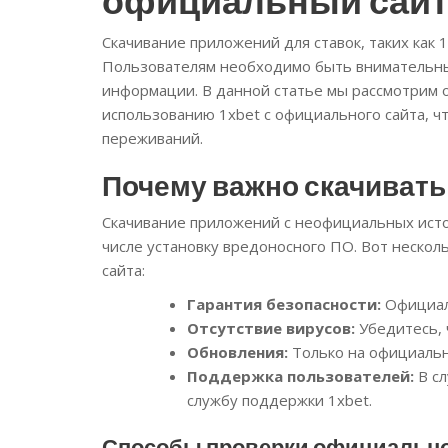
официальный сайт 
Скачивание приложений для ставок, таких как 1
Пользователям необходимо быть внимательны
информации. В данной статье мы рассмотрим 
использованию 1xbet с официального сайта, ч
переживаний.
Почему важно скачивать
Скачивание приложений с неофициальных источ
числе установку вредоносного ПО. Вот нескол
сайта:
Гарантия безопасности:
Официал
Отсутствие вирусов:
Убедитесь, 
Обновления:
Только на официальн
Поддержка пользователей:
В сл
службу поддержки 1xbet.
Способы проверки официально