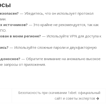
осы
безопасен?
— Убедитесь, что он использует протокол
зии.
их источников?
— Это крайне не рекомендуется, так как
 ПО.
ован в моем регионе?
— Используйте VPN для доступа к
ись?
— Используйте сложные пароли и двухфакторную
едоносное?
— Обратите внимание на аномально высокое
е запросы от приложения.
Безопасность при скачивании 1xbet: официальный
сайт и советы экспертов