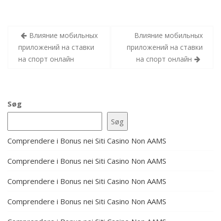
Indlægsnavigation
Влияние мобильных
Влияние мобильных
приложений на ставки
приложений на ставки
на спорт онлайн
на спорт онлайн
Søg
Søg
Comprendere i Bonus nei Siti Casino Non AAMS
Comprendere i Bonus nei Siti Casino Non AAMS
Comprendere i Bonus nei Siti Casino Non AAMS
Comprendere i Bonus nei Siti Casino Non AAMS