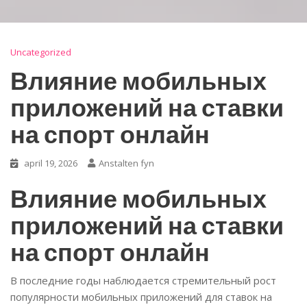
Uncategorized
Влияние мобильных
приложений на ставки
на спорт онлайн
april 19, 2026
Anstalten fyn
Влияние мобильных
приложений на ставки
на спорт онлайн
В последние годы наблюдается стремительный рост
популярности мобильных приложений для ставок на