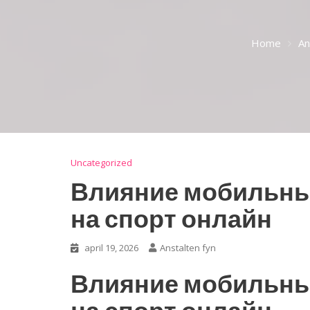
Home
An
Uncategorized
Влияние мобильны
на спорт онлайн
april 19, 2026
Anstalten fyn
Влияние мобильны