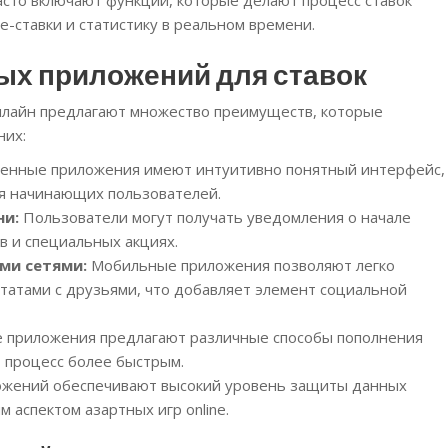
сто включают функции, которые делают процесс ставок
ve-ставки и статистику в реальном времени.
х приложений для ставок
нлайн предлагают множество преимуществ, которые
них:
енные приложения имеют интуитивно понятный интерфейс,
ля начинающих пользователей.
ни:
Пользователи могут получать уведомления о начале
 и специальных акциях.
ми сетями:
Мобильные приложения позволяют легко
ьтатами с друзьями, что добавляет элемент социальной
приложения предлагают различные способы пополнения
т процесс более быстрым.
жений обеспечивают высокий уровень защиты данных
 аспектом азартных игр online.