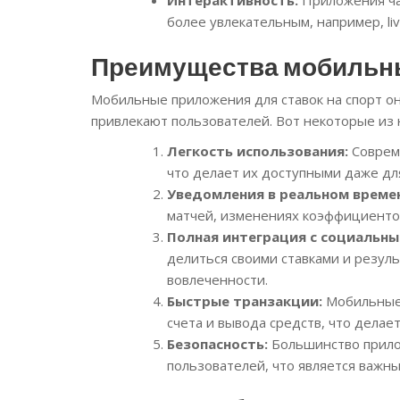
Интерактивность:
Приложения ча
более увлекательным, например, li
Преимущества мобильны
Мобильные приложения для ставок на спорт о
привлекают пользователей. Вот некоторые из 
Легкость использования:
Соврем
что делает их доступными даже д
Уведомления в реальном време
матчей, изменениях коэффициентов
Полная интеграция с социальны
делиться своими ставками и резул
вовлеченности.
Быстрые транзакции:
Мобильные 
счета и вывода средств, что делае
Безопасность:
Большинство прило
пользователей, что является важным