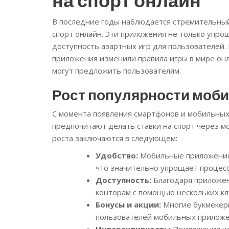
на спорт онлайн
В последние годы наблюдается стремительный
спорт онлайн. Эти приложения не только упро
доступность азартных игр для пользователей.
приложения изменили правила игры в мире онл
могут предложить пользователям.
Рост популярности моб
С момента появления смартфонов и мобильных
предпочитают делать ставки на спорт через м
роста заключаются в следующем:
Удобство:
Мобильные приложения 
что значительно упрощает процесс
Доступность:
Благодаря приложен
конторам с помощью нескольких кл
Бонусы и акции:
Многие букмекеры
пользователей мобильных приложе