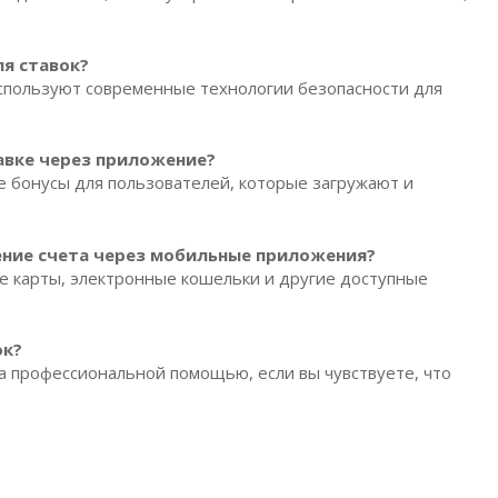
ля ставок?
пользуют современные технологии безопасности для
тавке через приложение?
 бонусы для пользователей, которые загружают и
ение счета через мобильные приложения?
е карты, электронные кошельки и другие доступные
ок?
а профессиональной помощью, если вы чувствуете, что