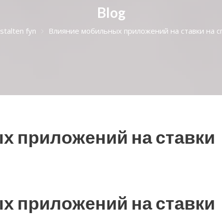
Blog
stalten fyn
Влияние мобильных приложений на ставки на с
х приложений на ставки
х приложений на ставки