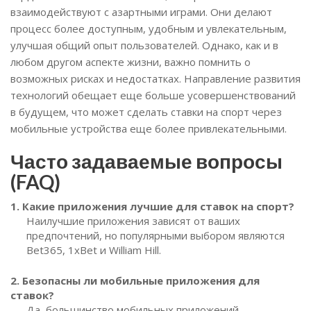
взаимодействуют с азартными играми. Они делают
процесс более доступным, удобным и увлекательным,
улучшая общий опыт пользователей. Однако, как и в
любом другом аспекте жизни, важно помнить о
возможных рисках и недостатках. Направление развития
технологий обещает еще больше усовершенствований
в будущем, что может сделать ставки на спорт через
мобильные устройства еще более привлекательными.
Часто задаваемые вопросы
(FAQ)
1. Какие приложения лучшие для ставок на спорт?
Наилучшие приложения зависят от ваших
предпочтений, но популярными выбором являются
Bet365, 1xBet и William Hill.
2. Безопасны ли мобильные приложения для
ставок?
Да, большинство мобильных приложений