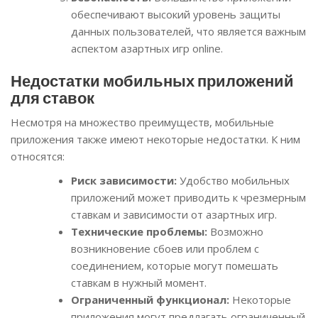
обеспечивают высокий уровень защиты
данных пользователей, что является важным
аспектом азартных игр online.
Недостатки мобильных приложений
для ставок
Несмотря на множество преимуществ, мобильные
приложения также имеют некоторые недостатки. К ним
относятся:
Риск зависимости:
Удобство мобильных
приложений может приводить к чрезмерным
ставкам и зависимости от азартных игр.
Технические проблемы:
Возможно
возникновение сбоев или проблем с
соединением, которые могут помешать
ставкам в нужный момент.
Ограниченный функционал:
Некоторые
приложения могут предлагать ограниченный