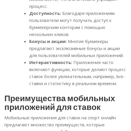
процесс.
Доступность:
Благодаря приложениям
пользователи могут получать доступ к
букмекерским конторам с помощью
нескольких кликов.
Бонусы и акции:
Многие букмекеры
предлагают эксклюзивные бонусы и акции
для пользователей мобильных приложений.
Интерактивность:
Приложения часто
включают функции, которые делают процесс
ставок более увлекательным, например, live-
ставки и статистику в реальном времени.
Преимущества мобильных
приложений для ставок
Мобильные приложения для ставок на спорт онлайн
предлагают множество преимуществ, которые