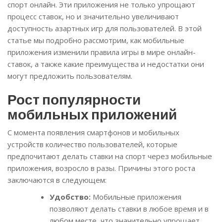
спорт онлайн. Эти приложения не только упрощают
процесс ставок, но и значительно увеличивают
доступность азартных игр для пользователей. В этой
статье мы подробно рассмотрим, как мобильные
приложения изменили правила игры в мире онлайн-
ставок, а также какие преимущества и недостатки они
могут предложить пользователям.
Рост популярности
мобильных приложений
С момента появления смартфонов и мобильных
устройств количество пользователей, которые
предпочитают делать ставки на спорт через мобильные
приложения, возросло в разы. Причины этого роста
заключаются в следующем:
Удобство:
Мобильные приложения
позволяют делать ставки в любое время и в
любом месте, что значительно упрощает