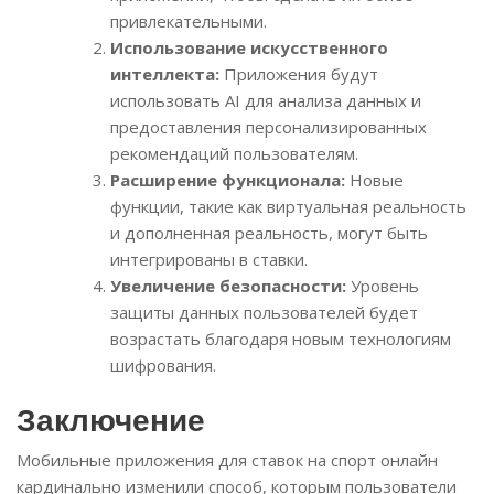
привлекательными.
Использование искусственного
интеллекта:
Приложения будут
использовать AI для анализа данных и
предоставления персонализированных
рекомендаций пользователям.
Расширение функционала:
Новые
функции, такие как виртуальная реальность
и дополненная реальность, могут быть
интегрированы в ставки.
Увеличение безопасности:
Уровень
защиты данных пользователей будет
возрастать благодаря новым технологиям
шифрования.
Заключение
Мобильные приложения для ставок на спорт онлайн
кардинально изменили способ, которым пользователи