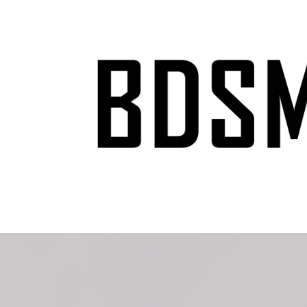
Skip
to
content