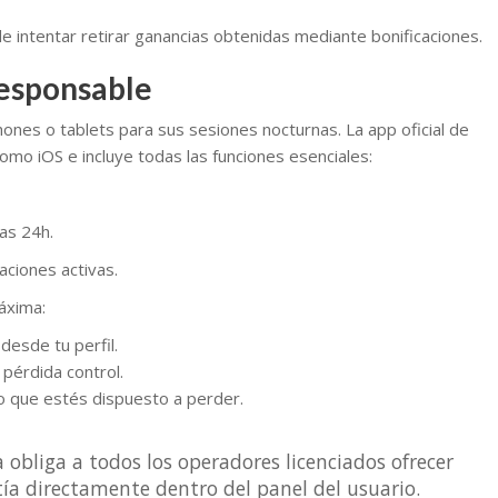
de intentar retirar ganancias obtenidas mediante bonificaciones.
responsable
nes o tablets para sus sesiones nocturnas. La app oficial de
omo iOS e incluye todas las funciones esenciales:
las 24h.
aciones activas.
áxima:
desde tu perfil.
s pérdida control.
o que estés dispuesto a perder.
obliga a todos los operadores licenciados ofrecer
ía directamente dentro del panel del usuario.