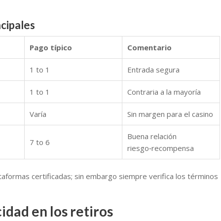
cipales
Pago típico
Comentario
1 to 1
Entrada segura
1 to 1
Contraria a la mayoría
Varía
Sin margen para el casino
Buena relación
7 to 6
riesgo‑recompensa
taformas certificadas; sin embargo siempre verifica los términos
idad en los retiros