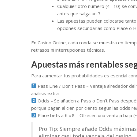
Cualquier otro número (4 – 10) se conv
antes que salga un 7.
Las apuestas pueden colocarse tanto 
opciones secundarias como Place o 
En Casino Online, cada ronda se muestra en tiempo
retrasos ni interrupciones técnicas.
Apuestas más rentables se
Para aumentar tus probabilidades es esencial con
Pass Line / Don’t Pass – Ventaja alrededor del 
análisis extra.
Odds – Se añaden a Pass o Don’t Pass después 
porque pagan al cien por ciento según las odds re
Place bets a 6 u 8 – Ofrecen una ventaja baja (~
Pro Tip: Siempre añade Odds máximas 
eliminar casi toda ventaja del casino.