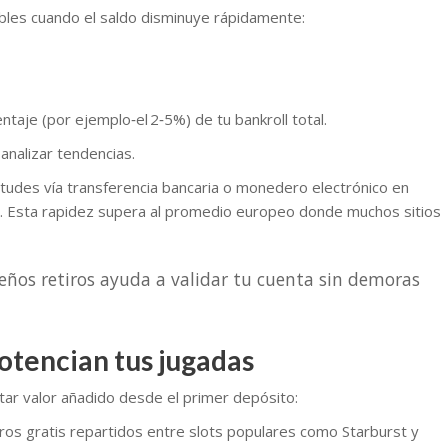
les cuando el saldo disminuye rápidamente:
taje (por ejemplo‑el 2‑5%) de tu bankroll total.
analizar tendencias.
citudes vía transferencia bancaria o monedero electrónico en
 Esta rapidez supera al promedio europeo donde muchos sitios
ueños retiros ayuda a validar tu cuenta sin demoras
otencian tus jugadas
ar valor añadido desde el primer depósito:
ros gratis repartidos entre slots populares como Starburst y