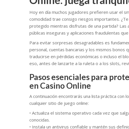
Online: juega tranqui
Hoy en día muchos jugadores prefieren usar el sm
comodidad trae consigo riesgos importantes. ¿Te 
protegido mientras disfrutas de una partida? Las
públicas inseguras y aplicaciones fraudulentas que
Para evitar sorpresas desagradables es fundamen
personal, cuentas bancarias y los mismos bonos qu
traducirse en pérdidas económicas o incluso el bl
eso, antes de lanzarte a la ruleta o a los slots, 
Pasos esenciales para prote
en Casino Online
A continuación encontrarás una lista práctica con 
cualquier sitio de juego online:
• Actualiza el sistema operativo cada vez que salg
conocidas.
• Instala un antivirus confiable y mantén sus defi