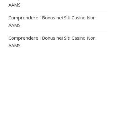
AAMS
Comprendere i Bonus nei Siti Casino Non
AAMS
Comprendere i Bonus nei Siti Casino Non
AAMS