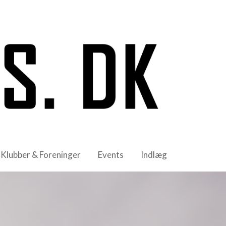
Klubber & Foreninger
Events
Indlæg