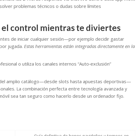
esolver problemas técnicos o dudas sobre límites
l control mientras te diviertes
tes de iniciar cualquier sesión—por ejemplo decidir gastar
por jugada.
Estas herramientas están integradas directamente en la
fesional o utiliza los canales internos “Auto‑exclusión”
 del amplio catálogo—desde slots hasta apuestas deportivas—
sonales. La combinación perfecta entre tecnología avanzada y
óvil sea tan seguro como hacerlo desde un ordenador fijo.
Guía definitiva de bonos navideños y torneos en