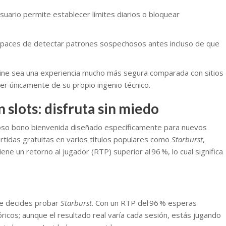
suario permite establecer límites diarios o bloquear
capaces de detectar patrones sospechosos antes incluso de que
line sea una experiencia mucho más segura comparada con sitios
r únicamente de su propio ingenio técnico.
 slots: disfruta sin miedo
so bono bienvenida diseñado específicamente para nuevos
artidas gratuitas en varios títulos populares como
Starburst
,
iene un retorno al jugador (RTP) superior al 96 %, lo cual significa
 e decides probar
Starburst
. Con un RTP del 96 % esperas
icos; aunque el resultado real varía cada sesión, estás jugando