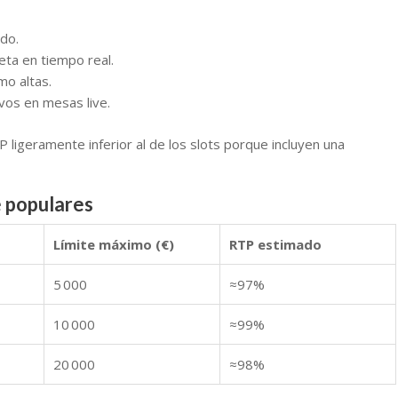
ado.
leta en tiempo real.
o altas.
vos en mesas live.
 ligeramente inferior al de los slots porque incluyen una
e populares
Límite máximo (€)
RTP estimado
5 000
≈97%
10 000
≈99%
20 000
≈98%