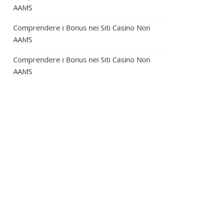
AAMS
Comprendere i Bonus nei Siti Casino Non
AAMS
Comprendere i Bonus nei Siti Casino Non
AAMS