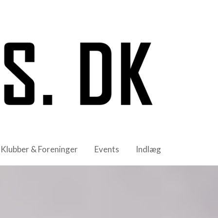
Klubber & Foreninger
Events
Indlæg