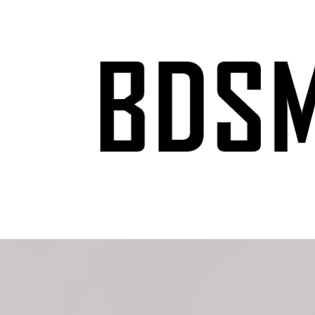
Skip
to
content