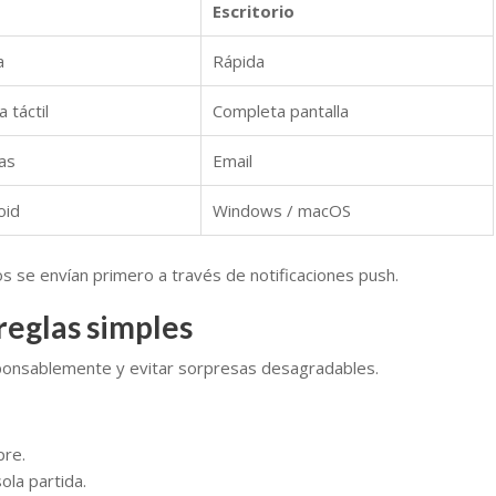
Escritorio
a
Rápida
 táctil
Completa pantalla
as
Email
oid
Windows / macOS
os se envían primero a través de notificaciones push.
 reglas simples
sponsablemente y evitar sorpresas desagradables.
pre.
ola partida.