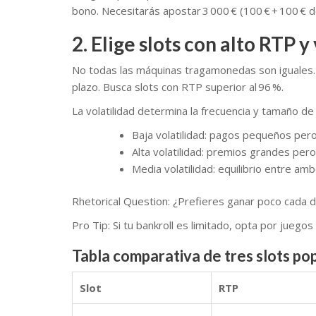
bono. Necesitarás apostar 3 000 € (100 € + 100 € d
2. Elige slots con alto RTP 
No todas las máquinas tragamonedas son iguales. E
plazo. Busca slots con RTP superior al 96 %.
La volatilidad determina la frecuencia y tamaño de
Baja volatilidad: pagos pequeños pero
Alta volatilidad: premios grandes per
Media volatilidad: equilibrio entre a
Rhetorical Question: ¿Prefieres ganar poco cada dí
Pro Tip: Si tu bankroll es limitado, opta por juegos
Tabla comparativa de tres slots po
Slot
RTP