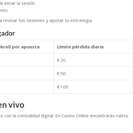
iniciar la sesión.
ento.
ra revisar tus sesiones y ajustar tu estrategia.
ugador
kroll por apuesta
Límite pérdida diaria
€ 20
€ 50
€ 100
en vivo
co con la comodidad digital. En Casino Online encontrarás ruleta,