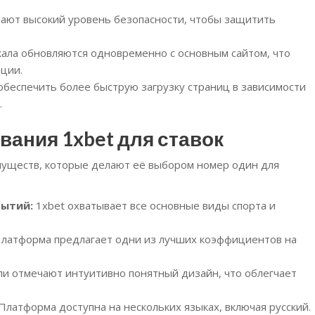
ают высокий уровень безопасности, чтобы защитить
ала обновляются одновременно с основным сайтом, что
ции.
обеспечить более быструю загрузку страниц в зависимости
.
ания 1xbet для ставок
муществ, которые делают её выбором номер один для
бытий:
1xbet охватывает все основные виды спорта и
латформа предлагает одни из лучших коэффициентов на
и отмечают интуитивно понятный дизайн, что облегчает
Платформа доступна на нескольких языках, включая русский.