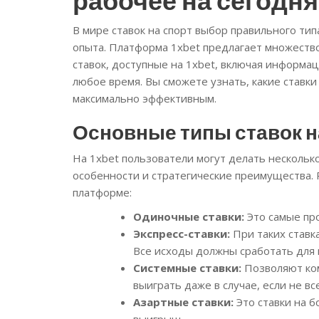
рабочее на сегодня
В мире ставок на спорт выбор правильного тип
опыта. Платформа 1xbet предлагает множество
ставок, доступные на 1xbet, включая информаци
любое время. Вы сможете узнать, какие ставки
максимально эффективным.
Основные типы ставок н
На 1xbet пользователи могут делать несколько
особенности и стратегические преимущества. 
платформе:
Одиночные ставки:
Это самые про
Экспресс-ставки:
При таких ставк
Все исходы должны сработать для
Системные ставки:
Позволяют ком
выиграть даже в случае, если не вс
Азартные ставки:
Это ставки на 