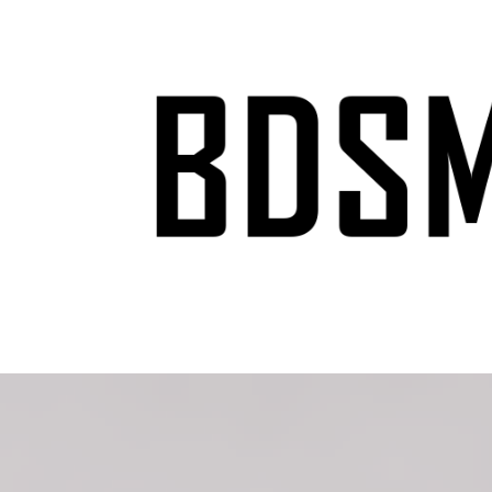
Skip
to
content