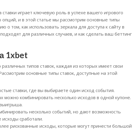
а ставки играет ключевую роль в успехе вашего игрового
 опций, и в этой статье мы рассмотрим основные типы
ю о том, как использовать зеркала для доступа к сайту в
 подходят для различных случаев, и как сделать ваш беттинг
а 1xbet
 различных типов ставок, каждая из которых имеет свои
Рассмотрим основные типы ставок, доступные на этой
стые ставки, где вы выбираете один исход события.
ах можно комбинировать несколько исходов в одной купоне.
 выигрыша.
бинировать несколько событий, но дают возможность
е исходы сработали.
более рискованные исходы, которые могут принести большой