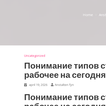
Home
Anst
Uncategorized
Понимание типов ст
рабочее на сегодня
april 19, 2026
Anstalten fyn
Понимание типов ст