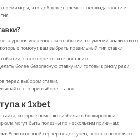
о время игры, что добавляет элемент неожиданности и
тия.
тавки?
шего уровня уверенности в событии, от умений анализа и от
 которые помогут вам выбрать правильный тип ставки:
событии, на которое хотите поставить.
делать более безопасную ставку или готовы к риску ради
ов перед выбором ставки.
евышайте его при выборе ставок.
тупа к 1xbet
о сайта, которые помогают избежать блокировок и
еркала могут быть полезны по нескольким причинам:
па:
Если основной сервер недоступен, зеркала позволяют