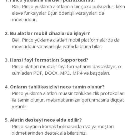
Bəli, Pinco yükləmə alətlərinin bir çoxu pulsuzdur, lakin
əlavə funksiyalar üçün ödənişli versiyaları da
mövcuddur.
2. Bu alətlər mobil cihazlarda işləyir?
Bəli, Pinco yükləmə alətləri mobil platformalarda da
mövcuddur və asanlıqla istifadə oluna bilər.
3. Hansi fayl formatları Supported?
Pinco alətləri müxtəlif fayl formatlarını dəstəkləyir, o
cümlədən PDF, DOCX, MP3, MP4 və başqaları.
4. Onların təhlükəsizliyi necə təmin olunur?
Pinco yükləmə alətləri müasir təhlükəsizlik protokolları
ilə təmin olunur, məlumatlarınızın qorunmasına diqqət
yetirilir.
5. Alətin dəstəyi necə əldə edilir?
Pinco saytının kömək bölməsindən və ya müştəri
xidmətlərindən dəstək ala bilərsiniz.