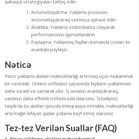
qabaqcıl strategiyaları tətbiq edin:
Avtomatlaşdırma: Yükləmə prosesini
avtomatlaşdıraraq vaxtınıza qənaət edin.
Analitika: Yükləmə statistikanızı izləyərək
performansınızı qiymətləndirin.
Paylaşma: Yüklənmiş faylları komanda üzvləri ilə
asanlıqla paylaşın.
Nəticə
Pinco yükləmə alətləri məhsuldarlığı artırmaq üçün mükəmməl
bir vasitədir. Onların istifadəsi sayəsində faylların yüklənməsi
daha sürətli və səmərəli olur. İş axnınızı asanlaşdıraraq,
vaxtınızı daha effektli istifadə edə bilərsiniz. İstədiyiniz
təqdirdə bu alətləri işinizdə inteqrasiya etməklə, məhsuldarlığı
artırmağın kifayət qədər yollarını kəşf etmiş olarsınız.
Tez-tez Verilən Suallar (FAQ)
1. Pinco yükləmə alətləri pulsuzdurmu?