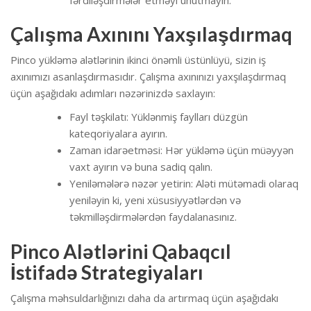
Çalışma Axınını Yaxşılaşdırmaq
Pinco yükləmə alətlərinin ikinci önəmli üstünlüyü, sizin iş
axınımızı asanlaşdırmasıdır. Çalışma axınınızı yaxşılaşdırmaq
üçün aşağıdakı adımları nəzərinizdə saxlayın:
Fayl təşkilatı: Yüklənmiş faylları düzgün
kateqoriyalara ayırın.
Zaman idarəetməsi: Hər yükləmə üçün müəyyən
vaxt ayırın və buna sadiq qalın.
Yeniləmələrə nəzər yetirin: Aləti mütəmadi olaraq
yeniləyin ki, yeni xüsusiyyətlərdən və
təkmilləşdirmələrdən faydalanasınız.
Pinco Alətlərini Qabaqcıl
İstifadə Strategiyaları
Çalışma məhsuldarlığınızı daha da artırmaq üçün aşağıdakı