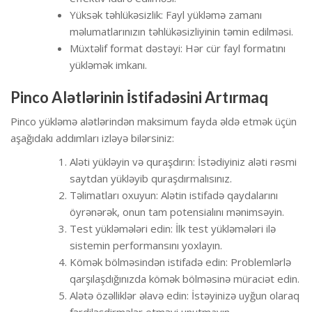
Yüksək təhlükəsizlik: Fayl yükləmə zamanı
məlumatlarınızın təhlükəsizliyinin təmin edilməsi.
Müxtəlif format dəstəyi: Hər cür fayl formatını
yükləmək imkanı.
Pinco Alətlərinin İstifadəsini Artırmaq
Pinco yükləmə alətlərindən maksimum fayda əldə etmək üçün
aşağıdakı addımları izləyə bilərsiniz:
Aləti yükləyin və quraşdırın: İstədiyiniz aləti rəsmi
saytdan yükləyib quraşdırmalısınız.
Təlimatları oxuyun: Alətin istifadə qaydalarını
öyrənərək, onun tam potensialını mənimsəyin.
Test yükləmələri edin: İlk test yükləmələri ilə
sistemin performansını yoxlayın.
Kömək bölməsindən istifadə edin: Problemlərlə
qarşılaşdığınızda kömək bölməsinə müraciət edin.
Alətə özəlliklər əlavə edin: İstəyinizə uyğun olaraq
fərdiləşdirmələr etməyi unutmayın.