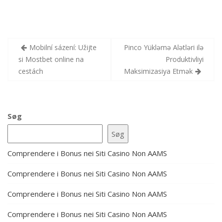
Indlægsnavigation
Mobilní sázení: Užijte
Pinco Yükləmə Alətləri ilə
si Mostbet online na
Produktivliyi
cestách
Maksimizasiya Etmək
Søg
Søg
Comprendere i Bonus nei Siti Casino Non AAMS
Comprendere i Bonus nei Siti Casino Non AAMS
Comprendere i Bonus nei Siti Casino Non AAMS
Comprendere i Bonus nei Siti Casino Non AAMS