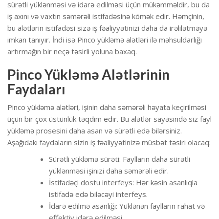
sürətli yüklənməsi və idarə edilməsi üçün mükəmməldir, bu da
iş axını və vaxtın səmərəli istifadəsinə kömək edir. Həmçinin,
bu alətlərin istifadəsi sizə iş fəaliyyətinizi daha da irəlilətməyə
imkan tanıyır. İndi isə Pinco yükləmə alətləri ilə məhsuldarlığı
artırmağın bir neçə təsirli yoluna baxaq.
Pinco Yükləmə Alətlərinin
Faydaları
Pinco yükləmə alətləri, işinin daha səmərəli həyata keçirilməsi
üçün bir çox üstünlük təqdim edir. Bu alətlər sayəsində siz fayl
yükləmə prosesini daha asan və sürətli edə bilərsiniz.
Aşağıdakı faydaların sizin iş fəaliyyətinizə müsbət təsiri olacaq:
Sürətli yükləmə sürəti: Faylların daha sürətli
yüklənməsi işinizi daha səmərəli edir.
İstifadəçi dostu interfeys: Hər kəsin asanlıqla
istifadə edə biləcəyi interfeys.
İdarə edilmə asanlığı: Yüklənən faylların rahat və
effektiv idarə edilməsi.