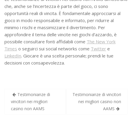
che, anche se l’incertezza è parte del gioco, ci sono
opportunità reali di vincita. È fondamentale approcciarsi al
gioco in modo responsabile e informato, per ridurre al
minimo i rischi e massimizzare il divertimento. Per
approfondire il tema delle vincite nei giochi d’azzardo, è
possibile consultare fonti affidabili come
The New York
Times
o seguirci sui social networks come
Twitter
e
LinkedIn
. Giocare è una scelta personale; prendi le tue
decisioni con consapevolezza.
Indlægsnavigation
Testimonianze di
Testimonianze di vincitori
vincitori nei migliori
nei migliori casino non
casino non AAMS
AAMS