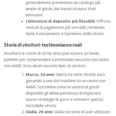
generalmente presentano un catalogo più
ampio di giochi, dai classici ai nuovi titoli
innovativi.
Limitazioni di deposito più flessibili:
Offrono
metodi di pagamento più versatili, rendendo
facile il versamento e il prelievo delle vincite.
Storie di vincitori: testimonianze reali
Ascoltare le storie di chi ha vinto può essere un modo
potente per comprendere il potenziale nascosto nei casino
non AAMS. Ecco alcuni racconti tipici di vincitori:
Marco, 34 anni:
Marco ha vinto 50.000 euro
giocando a una slot machine su un casino non
AAMS. Sottolinea come la varietà di giochi
disponibili gli abbia permesso di esplorare
nuove strategie di gioco e ottenere questa
incredibile vincita.
Giulia, 29 anni:
Giulia racconta di aver utilizzato