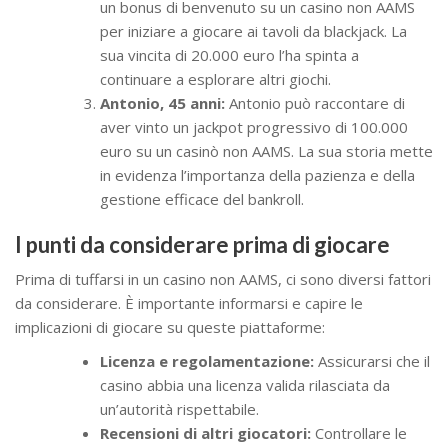
un bonus di benvenuto su un casino non AAMS
per iniziare a giocare ai tavoli da blackjack. La
sua vincita di 20.000 euro l’ha spinta a
continuare a esplorare altri giochi.
Antonio, 45 anni:
Antonio può raccontare di
aver vinto un jackpot progressivo di 100.000
euro su un casinò non AAMS. La sua storia mette
in evidenza l’importanza della pazienza e della
gestione efficace del bankroll.
I punti da considerare prima di giocare
Prima di tuffarsi in un casino non AAMS, ci sono diversi fattori
da considerare. È importante informarsi e capire le
implicazioni di giocare su queste piattaforme:
Licenza e regolamentazione:
Assicurarsi che il
casino abbia una licenza valida rilasciata da
un’autorità rispettabile.
Recensioni di altri giocatori:
Controllare le