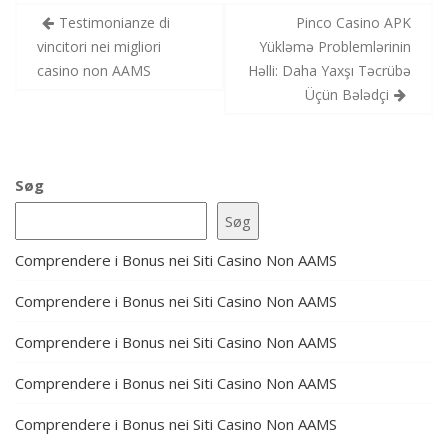
Indlægsnavigation
Testimonianze di
Pinco Casino APK
vincitori nei migliori
Yükləmə Problemlərinin
casino non AAMS
Həlli: Daha Yaxşı Təcrübə
Üçün Bələdçi
Søg
Søg
Comprendere i Bonus nei Siti Casino Non AAMS
Comprendere i Bonus nei Siti Casino Non AAMS
Comprendere i Bonus nei Siti Casino Non AAMS
Comprendere i Bonus nei Siti Casino Non AAMS
Comprendere i Bonus nei Siti Casino Non AAMS