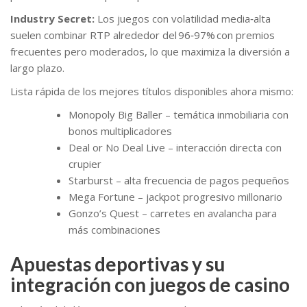
Industry Secret:
Los juegos con volatilidad media‑alta
suelen combinar RTP alrededor del 96‑97% con premios
frecuentes pero moderados, lo que maximiza la diversión a
largo plazo.
Lista rápida de los mejores títulos disponibles ahora mismo:
Monopoly Big Baller – temática inmobiliaria con
bonos multiplicadores
Deal or No Deal Live – interacción directa con
crupier
Starburst – alta frecuencia de pagos pequeños
Mega Fortune – jackpot progresivo millonario
Gonzo’s Quest – carretes en avalancha para
más combinaciones
Apuestas deportivas y su
integración con juegos de casino