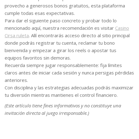
provecho a generosos bonos gratuitos, esta plataforma
cumple todas esas expectativas.
Para dar el siguiente paso concreto y probar todo lo
mencionado aquí, nuestra recomendación es visitar
Casino
Cirsa ruleta
. Allí encontrarás acceso directo al sitio principal
donde podrás registrar tu cuenta, reclamar tu bono
bienvenida y empezar a girar los reels o apostar tus
equipos favoritos sin demoras.
Recuerda siempre jugar responsablemente: fija límites
claros antes de iniciar cada sesión y nunca persigas pérdidas
anteriores.
Con disciplina y las estrategias adecuadas podrás maximizar
tu diversión mientras mantienes el control financiero.
(Este artículo tiene fines informativos y no constituye una
invitación directa al juego irresponsable.)