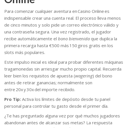
Para comenzar cualquier aventura en Casino Online es
indispensable crear una cuenta real. El proceso lleva menos
de cinco minutos y solo pide un correo electrónico válido y
una contraseña segura. Una vez registrado, el jugador
recibe automáticamente el
bono bienvenida
que duplica la
primera recarga hasta €500 más 150 giros gratis en los
slots más populares.
Este impulso inicial es ideal para probar diferentes máquinas
tragamonedas sin arriesgar mucho propio capital. Recuerda
leer bien los requisitos de apuesta (
wagering
) del bono
antes de retirar ganancias; normalmente son
entre 20x y 30x del importe recibido.
Pro Tip:
Activa los límites de depósito desde tu panel
personal para controlar tu gasto desde el primer día.
¿Te has preguntado alguna vez por qué muchos jugadores
abandonan antes de alcanzar sus metas? La respuesta