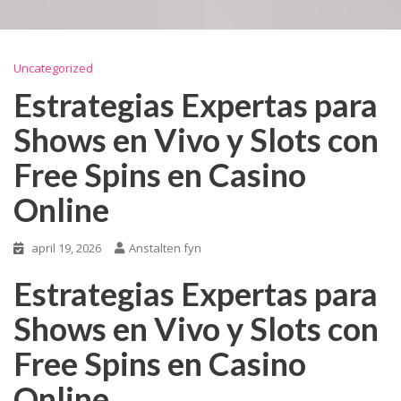
Uncategorized
Estrategias Expertas para
Shows en Vivo y Slots con
Free Spins en Casino
Online
april 19, 2026
Anstalten fyn
Estrategias Expertas para
Shows en Vivo y Slots con
Free Spins en Casino
Online