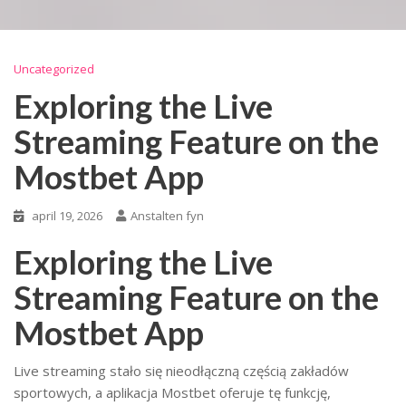
Uncategorized
Exploring the Live
Streaming Feature on the
Mostbet App
april 19, 2026
Anstalten fyn
Exploring the Live
Streaming Feature on the
Mostbet App
Live streaming stało się nieodłączną częścią zakładów
sportowych, a aplikacja Mostbet oferuje tę funkcję,