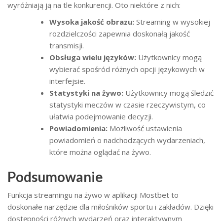
wyróżniają ją na tle konkurencji. Oto niektóre z nich:
Wysoka jakość obrazu:
Streaming w wysokiej
rozdzielczości zapewnia doskonałą jakość
transmisji.
Obsługa wielu języków:
Użytkownicy mogą
wybierać spośród różnych opcji językowych w
interfejsie.
Statystyki na żywo:
Użytkownicy mogą śledzić
statystyki meczów w czasie rzeczywistym, co
ułatwia podejmowanie decyzji.
Powiadomienia:
Możliwość ustawienia
powiadomień o nadchodzących wydarzeniach,
które można oglądać na żywo.
Podsumowanie
Funkcja streamingu na żywo w aplikacji Mostbet to
doskonałe narzędzie dla miłośników sportu i zakładów. Dzięki
dostępności różnych wydarzeń oraz interaktywnym