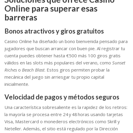
Online para superar esas
barreras
Bonos atractivos y giros gratuitos
Casino Online ha diseñado un bono bienvenida pensado para
jugadores que buscan arrancar con buen pie. Al registrar tu
cuenta puedes obtener hasta €500 más 100 giros gratis
válidos en las slots más populares del verano, como
Sunset
Riches
o
Beach Blast
. Estos giros permiten probar la
mecánica del juego sin arriesgar tu propio capital
inicialmente.
Velocidad de pagos y métodos seguros
Una característica sobresaliente es la rapidez de los retiros:
la mayoría se procesa entre 24 y 48 horas usando tarjetas
Visa, Mastercard o monederos electrónicos como Skrill y
Neteller. Además, el sitio está regulado por la Dirección