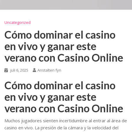
Uncategorized
Cómo dominar el casino
en vivo y ganar este
verano con Casino Online
juli 6, 2025
Anstalten fyn
Cómo dominar el casino
en vivo y ganar este
verano con Casino Online
Muchos jugadores sienten incertidumbre al entrar al área de
casino en vivo. La presión de la cámara y la velocidad del