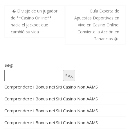
Indlægsnavigation
El viaje de un jugador
Guía Experta de
de **Casino Online**
Apuestas Deportivas en
hacia el jackpot que
Vivo en Casino Online:
cambió su vida
Convierte la Acción en
Ganancias
Søg
Søg
Comprendere i Bonus nei Siti Casino Non AAMS
Comprendere i Bonus nei Siti Casino Non AAMS
Comprendere i Bonus nei Siti Casino Non AAMS
Comprendere i Bonus nei Siti Casino Non AAMS