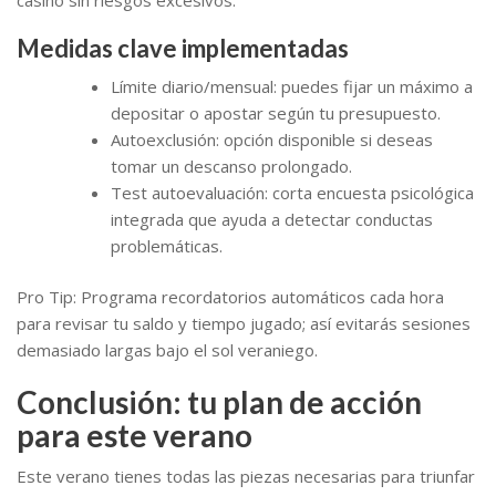
Medidas clave implementadas
Límite diario/mensual: puedes fijar un máximo a
depositar o apostar según tu presupuesto.
Autoexclusión: opción disponible si deseas
tomar un descanso prolongado.
Test autoevaluación: corta encuesta psicológica
integrada que ayuda a detectar conductas
problemáticas.
Pro Tip: Programa recordatorios automáticos cada hora
para revisar tu saldo y tiempo jugado; así evitarás sesiones
demasiado largas bajo el sol veraniego.
Conclusión: tu plan de acción
para este verano
Este verano tienes todas las piezas necesarias para triunfar