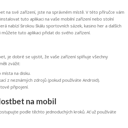
et na své zařízení, jste na správném místě. V této příručce vám
stalovat tuto aplikaci na vaše mobilní zařízení nebo stolní
rá nabízí širokou škálu sportovních sázek, kasino her a dalších
si můžete tuto aplikaci přidat do svého zařízení.
, je dobré se ujistit, že vaše zařízení splňuje všechny
ěli zvážit:
 místa na disku.
ikací z neznámých zdrojů (pokud používáte Android).
tové připojení.
Mostbet na mobil
postupujte podle těchto jednoduchých kroků. Ať už používáte