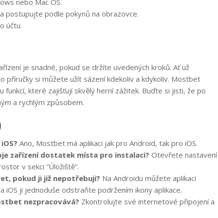
ndows nebo Mac OS.
r a postupujte podle pokynů na obrazovce.
o účtu.
ařízení je snadné, pokud se držíte uvedených kroků. Ať už
o příručky si můžete užít sázení kdekoliv a kdykoliv. Mostbet
nkcí, které zajišťují skvělý herní zážitek. Buďte si jisti, že po
dným a rychlým způsobem.
)
 iOS?
Ano, Mostbet má aplikaci jak pro Android, tak pro iOS.
e zařízení dostatek místa pro instalaci?
Otevřete nastavení
ostor v sekci “Úložiště”.
t, pokud ji již nepotřebuji?
Na Androidu můžete aplikaci
 na iOS ji jednoduše odstraňte podržením ikony aplikace.
ostbet nezpracovává?
Zkontrolujte své internetové připojení a