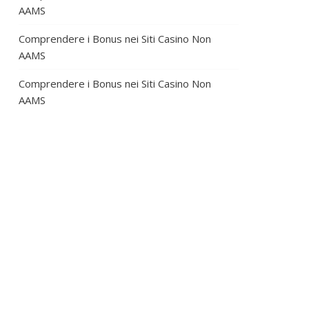
AAMS
Comprendere i Bonus nei Siti Casino Non
AAMS
Comprendere i Bonus nei Siti Casino Non
AAMS