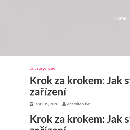
Home
Uncategorized
Krok za krokem: Jak 
zařízení
april 19, 2026
Anstalten fyn
Krok za krokem: Jak 