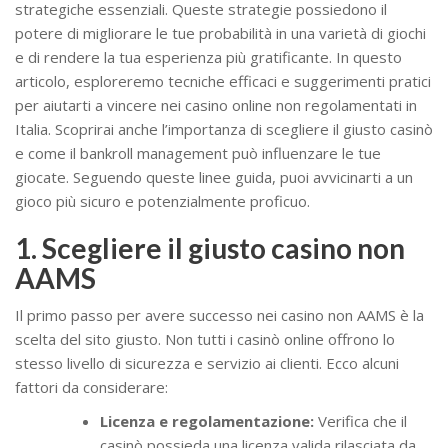
strategiche essenziali. Queste strategie possiedono il
potere di migliorare le tue probabilità in una varietà di giochi
e di rendere la tua esperienza più gratificante. In questo
articolo, esploreremo tecniche efficaci e suggerimenti pratici
per aiutarti a vincere nei casino online non regolamentati in
Italia. Scoprirai anche l’importanza di scegliere il giusto casinò
e come il bankroll management può influenzare le tue
giocate. Seguendo queste linee guida, puoi avvicinarti a un
gioco più sicuro e potenzialmente proficuo.
1. Scegliere il giusto casino non
AAMS
Il primo passo per avere successo nei casino non AAMS è la
scelta del sito giusto. Non tutti i casinò online offrono lo
stesso livello di sicurezza e servizio ai clienti. Ecco alcuni
fattori da considerare:
Licenza e regolamentazione:
Verifica che il
casinò possieda una licenza valida rilasciata da