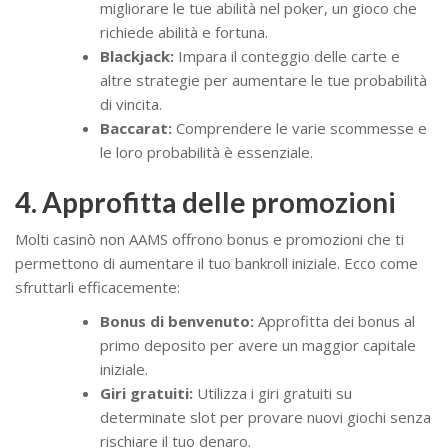
migliorare le tue abilità nel poker, un gioco che
richiede abilità e fortuna.
Blackjack:
Impara il conteggio delle carte e
altre strategie per aumentare le tue probabilità
di vincita.
Baccarat:
Comprendere le varie scommesse e
le loro probabilità è essenziale.
4. Approfitta delle promozioni
Molti casinò non AAMS offrono bonus e promozioni che ti
permettono di aumentare il tuo bankroll iniziale. Ecco come
sfruttarli efficacemente:
Bonus di benvenuto:
Approfitta dei bonus al
primo deposito per avere un maggior capitale
iniziale.
Giri gratuiti:
Utilizza i giri gratuiti su
determinate slot per provare nuovi giochi senza
rischiare il tuo denaro.