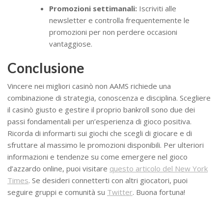
Promozioni settimanali:
Iscriviti alle
newsletter e controlla frequentemente le
promozioni per non perdere occasioni
vantaggiose.
Conclusione
Vincere nei migliori casinò non AAMS richiede una
combinazione di strategia, conoscenza e disciplina. Scegliere
il casinò giusto e gestire il proprio bankroll sono due dei
passi fondamentali per un’esperienza di gioco positiva.
Ricorda di informarti sui giochi che scegli di giocare e di
sfruttare al massimo le promozioni disponibili. Per ulteriori
informazioni e tendenze su come emergere nel gioco
d’azzardo online, puoi visitare
questo articolo del New York
Times
. Se desideri connetterti con altri giocatori, puoi
seguire gruppi e comunità su
Twitter
. Buona fortuna!