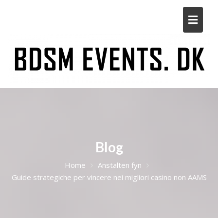
Skip
to
content
Blog
Home
Anstalten fyn
Guide strategiche per vincere nei migliori casino non AAMS