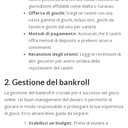
giurisdizioni affidabili come Malta o Curacao.
Offerta di giochi:
Scegli un casinò con una
vasta gamma di giochi, inclusi slot, giochi da
tavolo e giochi dal vivo per varietà.
Metodi di pagamento:
Assicurati che il casinò
offra metodi di deposito e prelievo sicuri e
convenienti.
Recensioni degli utenti:
Leggi le recensioni di
altri giocatori per avere un’idea della
reputazione del casinò.
2. Gestione del bankroll
La gestione del bankroll è cruciale per il successo nel gioco
online. Un buon management del denaro ti permette di
giocare in modo responsabile e prolungare la tua esperienza
di gioco. Ecco alcune linee guida da seguire:
Stabilisci un budget:
Prima di iniziare a