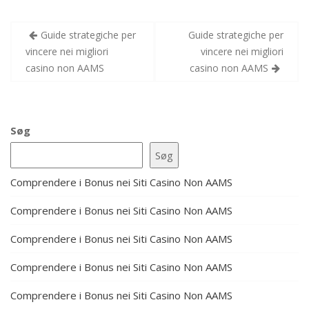
Indlægsnavigation
Guide strategiche per
Guide strategiche per
vincere nei migliori
vincere nei migliori
casino non AAMS
casino non AAMS
Søg
Søg
Comprendere i Bonus nei Siti Casino Non AAMS
Comprendere i Bonus nei Siti Casino Non AAMS
Comprendere i Bonus nei Siti Casino Non AAMS
Comprendere i Bonus nei Siti Casino Non AAMS
Comprendere i Bonus nei Siti Casino Non AAMS