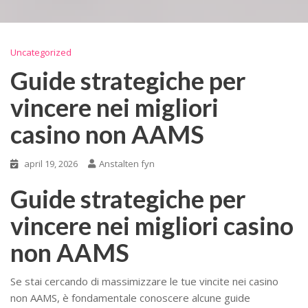
Uncategorized
Guide strategiche per
vincere nei migliori
casino non AAMS
april 19, 2026
Anstalten fyn
Guide strategiche per
vincere nei migliori casino
non AAMS
Se stai cercando di massimizzare le tue vincite nei casino
non AAMS, è fondamentale conoscere alcune guide