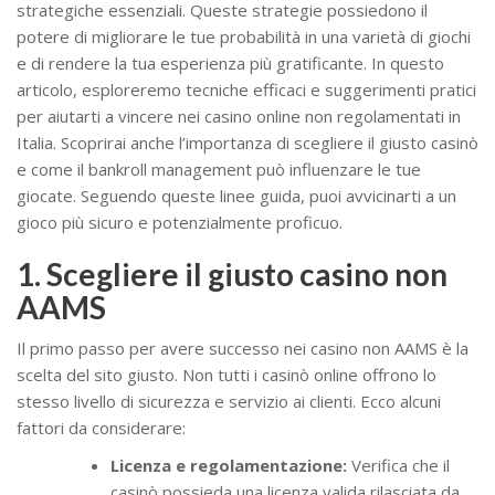
strategiche essenziali. Queste strategie possiedono il
potere di migliorare le tue probabilità in una varietà di giochi
e di rendere la tua esperienza più gratificante. In questo
articolo, esploreremo tecniche efficaci e suggerimenti pratici
per aiutarti a vincere nei casino online non regolamentati in
Italia. Scoprirai anche l’importanza di scegliere il giusto casinò
e come il bankroll management può influenzare le tue
giocate. Seguendo queste linee guida, puoi avvicinarti a un
gioco più sicuro e potenzialmente proficuo.
1. Scegliere il giusto casino non
AAMS
Il primo passo per avere successo nei casino non AAMS è la
scelta del sito giusto. Non tutti i casinò online offrono lo
stesso livello di sicurezza e servizio ai clienti. Ecco alcuni
fattori da considerare:
Licenza e regolamentazione:
Verifica che il
casinò possieda una licenza valida rilasciata da