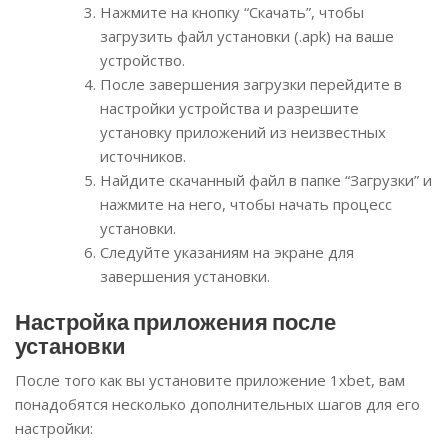
Нажмите на кнопку “Скачать”, чтобы
загрузить файл установки (.apk) на ваше
устройство.
После завершения загрузки перейдите в
настройки устройства и разрешите
установку приложений из неизвестных
источников.
Найдите скачанный файл в папке “Загрузки” и
нажмите на него, чтобы начать процесс
установки.
Следуйте указаниям на экране для
завершения установки.
Настройка приложения после
установки
После того как вы установите приложение 1xbet, вам
понадобятся несколько дополнительных шагов для его
настройки: