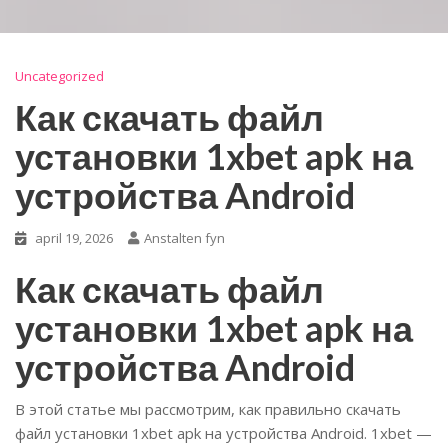
Uncategorized
Как скачать файл
установки 1xbet apk на
устройства Android
april 19, 2026
Anstalten fyn
Как скачать файл
установки 1xbet apk на
устройства Android
В этой статье мы рассмотрим, как правильно скачать
файл установки 1xbet apk на устройства Android. 1xbet —