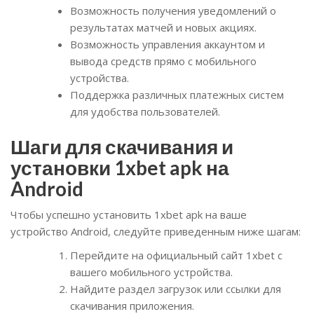
Возможность получения уведомлений о
результатах матчей и новых акциях.
Возможность управления аккаунтом и
вывода средств прямо с мобильного
устройства.
Поддержка различных платежных систем
для удобства пользователей.
Шаги для скачивания и
установки 1xbet apk на
Android
Чтобы успешно установить 1xbet apk на ваше
устройство Android, следуйте приведенным ниже шагам:
Перейдите на официальный сайт 1xbet с
вашего мобильного устройства.
Найдите раздел загрузок или ссылки для
скачивания приложения.