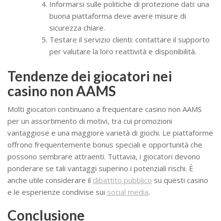
Informarsi sulle politiche di protezione dati: una
buona piattaforma deve avere misure di
sicurezza chiare.
Testare il servizio clienti: contattare il supporto
per valutare la loro reattività e disponibilità.
Tendenze dei giocatori nei
casino non AAMS
Molti giocatori continuano a frequentare casino non AAMS
per un assortimento di motivi, tra cui promozioni
vantaggiose e una maggiore varietà di giochi. Le piattaforme
offrono frequentemente bonus speciali e opportunità che
possono sembrare attraenti. Tuttavia, i giocatori devono
ponderare se tali vantaggi superino i potenziali rischi. È
anche utile considerare il
dibattito pubblico
su questi casino
e le esperienze condivise sui
social media
.
Conclusione