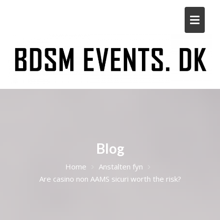
Skip
to
content
Blog
Home
Anstalten fyn
Are casino non AAMS sicuri worth the risk?