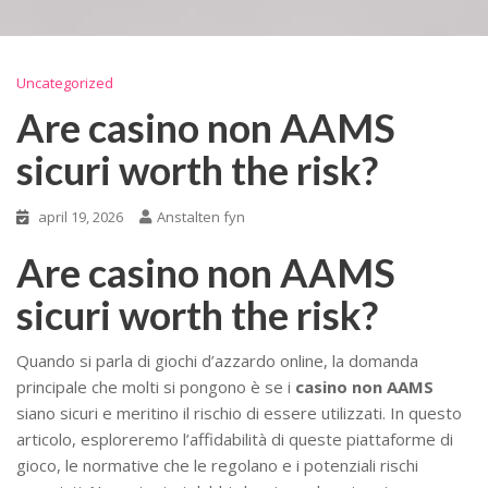
Uncategorized
Are casino non AAMS
sicuri worth the risk?
april 19, 2026
Anstalten fyn
Are casino non AAMS
sicuri worth the risk?
Quando si parla di giochi d’azzardo online, la domanda
principale che molti si pongono è se i
casino non AAMS
siano sicuri e meritino il rischio di essere utilizzati. In questo
articolo, esploreremo l’affidabilità di queste piattaforme di
gioco, le normative che le regolano e i potenziali rischi