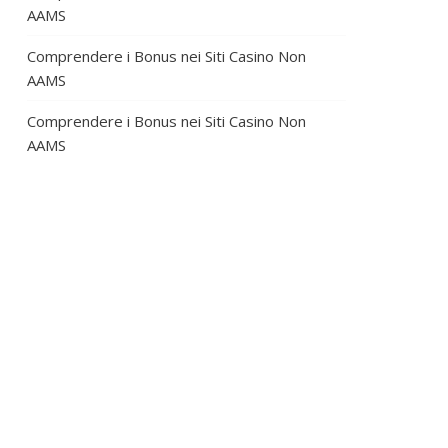
AAMS
Comprendere i Bonus nei Siti Casino Non
AAMS
Comprendere i Bonus nei Siti Casino Non
AAMS