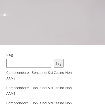
hráče
Søg
Søg
Comprendere i Bonus nei Siti Casino Non
AAMS
Comprendere i Bonus nei Siti Casino Non
AAMS
Comprendere i Bonus nei Siti Casino Non