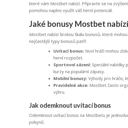
které vám Mostbet nabízí. Připravte se na zvýšení
pomohou naplno využít váš herní potenciál.
Jaké bonusy Mostbet nabíz
Mostbet nabízí širokou škálu bonusů, které mohou 
nejčastější typy bonusů patří:
Uvítací bonus:
Noví hráči mohou získa
herní rozpočet.
Sportovní sázení:
Speciální nabídky 
kurzy na populární zápasy.
Mobilní bonusy:
Výhody pro hráče, kte
Pravidelné akce:
Mostbet často organi
výhru.
Jak odemknout uvítací bonus
Odemknout uvítací bonus na Mostbetu je jednoduch
pokynů: