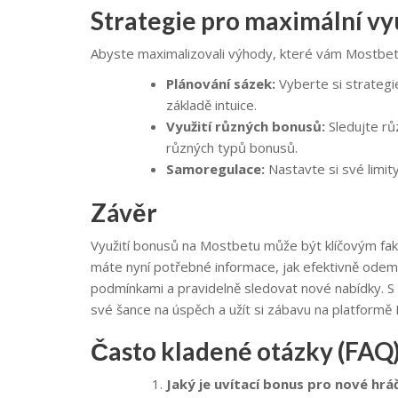
Strategie pro maximální vy
Abyste maximalizovali výhody, které vám Mostbet n
Plánování sázek:
Vyberte si strategie
základě intuice.
Využití různých bonusů:
Sledujte rů
různých typů bonusů.
Samoregulace:
Nastavte si své limity
Závěr
Využití bonusů na Mostbetu může být klíčovým fa
máte nyní potřebné informace, jak efektivně ode
podmínkami a pravidelně sledovat nové nabídky. 
své šance na úspěch a užít si zábavu na platformě
Často kladené otázky (FAQ
Jaký je uvítací bonus pro nové hr