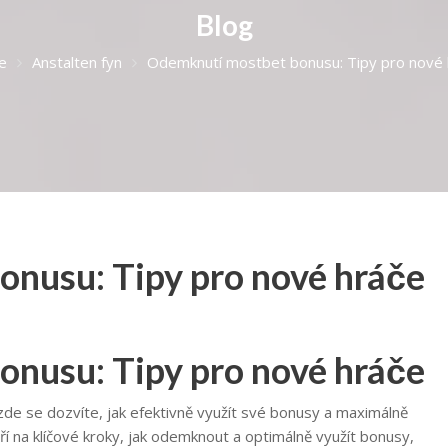
Blog
e
Anstalten fyn
Odemknutí mostbet bonusu: Tipy pro nové 
nusu: Tipy pro nové hráče
nusu: Tipy pro nové hráče
e se dozvíte, jak efektivně využít své bonusy a maximálně
ří na klíčové kroky, jak odemknout a optimálně využít bonusy,