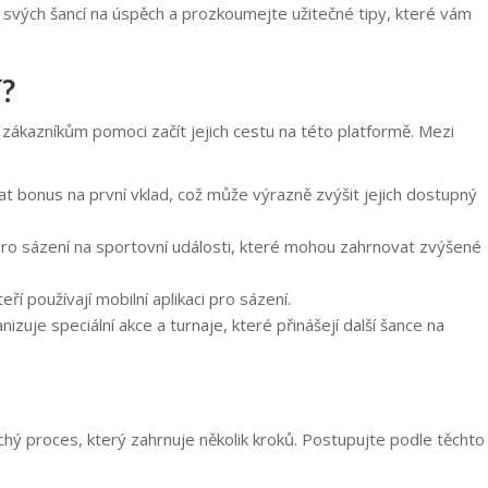
 svých šancí na úspěch a prozkoumejte užitečné tipy, které vám
í?
zákazníkům pomoci začít jejich cestu na této platformě. Mezi
t bonus na první vklad, což může výrazně zvýšit jejich dostupný
pro sázení na sportovní události, které mohou zahrnovat zvýšené
ří používají mobilní aplikaci pro sázení.
zuje speciální akce a turnaje, které přinášejí další šance na
ý proces, který zahrnuje několik kroků. Postupujte podle těchto