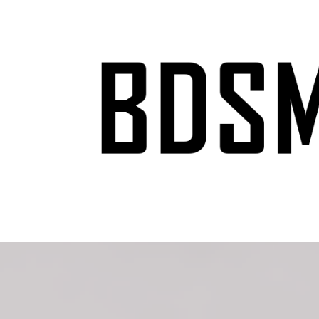
Skip
to
content