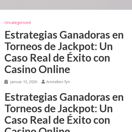
Uncategorized
Estrategias Ganadoras en
Torneos de Jackpot: Un
Caso Real de Éxito con
Casino Online
januar 13, 2026
Anstalten fyn
Estrategias Ganadoras en
Torneos de Jackpot: Un
Caso Real de Éxito con
Casino Online