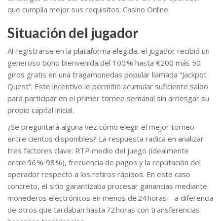
que cumplía mejor sus requisitos: Casino Online.
Situación del jugador
Al registrarse en la plataforma elegida, el jugador recibió un
generoso bono bienvenida del 100 % hasta €200 más 50
giros gratis en una tragamonedas popular llamada “Jackpot
Quest”. Este incentivo le permitió acumular suficiente saldo
para participar en el primer torneo semanal sin arriesgar su
propio capital inicial.
¿Se preguntará alguna vez cómo elegir el mejor torneo
entre cientos disponibles? La respuesta radica en analizar
tres factores clave: RTP medio del juego (idealmente
entre 96 %‑98 %), frecuencia de pagos y la reputación del
operador respecto a los retiros rápidos. En este caso
concreto, el sitio garantizaba procesar ganancias mediante
monederos electrónicos en menos de 24 horas—a diferencia
de otros que tardaban hasta 72 horas con transferencias