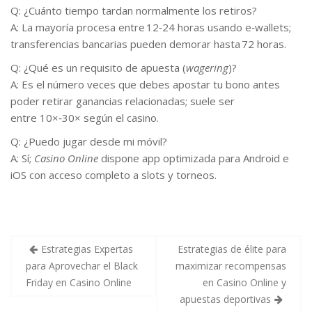
Q: ¿Cuánto tiempo tardan normalmente los retiros?
A: La mayoría procesa entre 12‑24 horas usando e‑wallets;
transferencias bancarias pueden demorar hasta 72 horas.
Q: ¿Qué es un requisito de apuesta (
wagering
)?
A: Es el número veces que debes apostar tu bono antes
poder retirar ganancias relacionadas; suele ser
entre 10×‑30×​​ según el casino.
Q: ¿Puedo jugar desde mi móvil?
A: Sí;
Casino Online
dispone app optimizada para Android e
iOS con acceso completo a slots y torneos.
Indlægsnavigation
Estrategias Expertas
Estrategias de élite para
para Aprovechar el Black
maximizar recompensas
Friday en Casino Online
en Casino Online y
apuestas deportivas