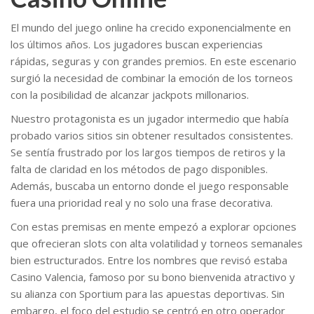
El mundo del juego online ha crecido exponencialmente en
los últimos años. Los jugadores buscan experiencias
rápidas, seguras y con grandes premios. En este escenario
surgió la necesidad de combinar la emoción de los torneos
con la posibilidad de alcanzar jackpots millonarios.
Nuestro protagonista es un jugador intermedio que había
probado varios sitios sin obtener resultados consistentes.
Se sentía frustrado por los largos tiempos de retiros y la
falta de claridad en los métodos de pago disponibles.
Además, buscaba un entorno donde el juego responsable
fuera una prioridad real y no solo una frase decorativa.
Con estas premisas en mente empezó a explorar opciones
que ofrecieran slots con alta volatilidad y torneos semanales
bien estructurados. Entre los nombres que revisó estaba
Casino Valencia, famoso por su bono bienvenida atractivo y
su alianza con Sportium para las apuestas deportivas. Sin
embargo, el foco del estudio se centró en otro operador