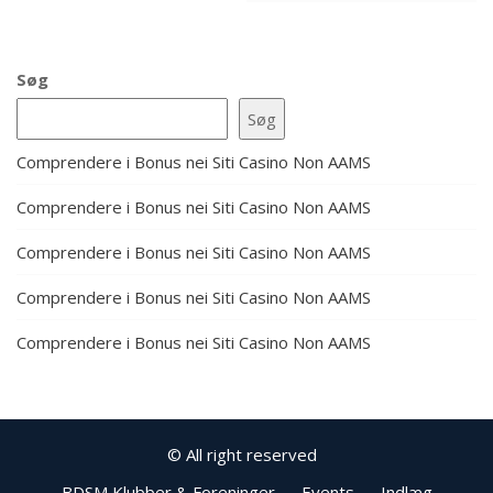
Søg
Søg
Comprendere i Bonus nei Siti Casino Non AAMS
Comprendere i Bonus nei Siti Casino Non AAMS
Comprendere i Bonus nei Siti Casino Non AAMS
Comprendere i Bonus nei Siti Casino Non AAMS
Comprendere i Bonus nei Siti Casino Non AAMS
© All right reserved
BDSM Klubber & Foreninger
Events
Indlæg