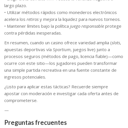
largo plazo.
• Utilizar métodos rápidos como monederos electrónicos
acelera los
retiros
y mejora la liquidez para nuevos torneos.
• Mantener límites bajo la política
juego responsable
protege
contra pérdidas inesperadas.
En resumen, cuando un casino ofrece variedad amplia (
slots
,
apuestas deportivas vía
Sportium
, juegos live) junto a
procesos seguros (métodos de pago, licencia fiable)​—como
ocurre con este sitio—los jugadores pueden transformar
una simple partida recreativa en una fuente constante de
ingresos potenciales.
¿Listo para aplicar estas tácticas? Recuerde siempre
apostar con moderación e investigar cada oferta antes de
comprometerse.
—
Preguntas frecuentes