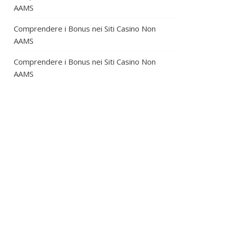
AAMS
Comprendere i Bonus nei Siti Casino Non
AAMS
Comprendere i Bonus nei Siti Casino Non
AAMS