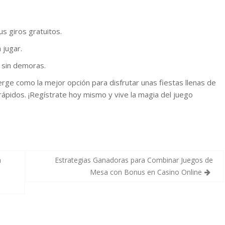
s giros gratuitos.
 jugar.
o sin demoras.
ge como la mejor opción para disfrutar unas fiestas llenas de
ápidos. ¡Regístrate hoy mismo y vive la magia del juego
n
Estrategias Ganadoras para Combinar Juegos de
Mesa con Bonus en Casino Online