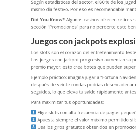
Según estadísticas del sector, el 80 % de los juga
mismo día festivo. Por eso es recomendable manten
Did You Know?
Algunos casinos ofrecen retiros s
sección “Promociones” para no perderte este bene
Juegos con jackpots explos
Los slots son el corazón del entretenimiento fest
Los juegos con jackpot progresivo aumentan su pr
premio mayor; esto crea botes que pueden supera
Ejemplo práctico: imagina jugar a “Fortuna Navid
después de veinte rondas podrías desencadenar un
seguidos, lo que eleva tu saldo rápidamente antes i
Para maximizar tus oportunidades:
Elige slots con alta frecuencia de pagos pequeñ
Apuesta siempre el valor máximo permitido si bu
Usa los giros gratuitos obtenidos en promocion