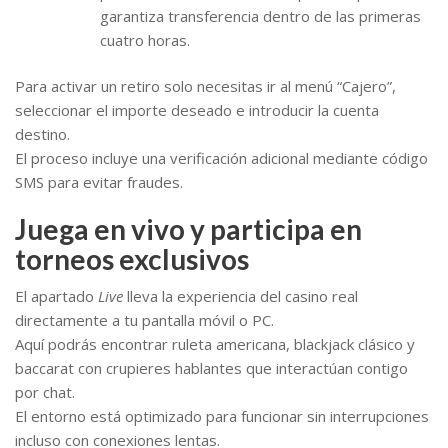
garantiza transferencia dentro de las primeras
cuatro horas.
Para activar un retiro solo necesitas ir al menú “Cajero”,
seleccionar el importe deseado e introducir la cuenta
destino.
El proceso incluye una verificación adicional mediante código
SMS para evitar fraudes.
Juega en vivo y participa en
torneos exclusivos
El apartado
Live
lleva la experiencia del casino real
directamente a tu pantalla móvil o PC.
Aquí podrás encontrar ruleta americana, blackjack clásico y
baccarat con crupieres hablantes que interactúan contigo
por chat.
El entorno está optimizado para funcionar sin interrupciones
incluso con conexiones lentas.