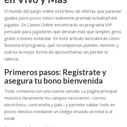
El mundo del juego online está lleno de ofertas que parecen
iguales pero pocos sitios realmente premian la lealtad del
jugador. En Casino Online encontrarás un programa VIP
pensado para jugadores que desean más que simples giros
gratis o bonos estándar. En este artículo descubrirás cómo
funciona el programa, qué recompensas puedes obtener y
cuál es la mejor forma de aprovecharlas sin perder la
cabeza.
Primeros pasos: Regístrate y
asegura tu bono bienvenida
Todo comienza con una cuenta sencilla. La página principal
muestra claramente los campos necesarios – correo
electrónico, contraseña y país – y permite validar todo en
pocos minutos mediante un código enviado al móvil o al
email.