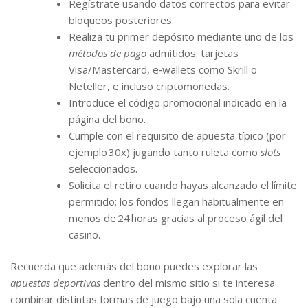
Regístrate usando datos correctos para evitar
bloqueos posteriores.
Realiza tu primer depósito mediante uno de los
métodos de pago
admitidos: tarjetas
Visa/Mastercard, e‑wallets como Skrill o
Neteller, e incluso criptomonedas.
Introduce el código promocional indicado en la
página del bono.
Cumple con el requisito de apuesta típico (por
ejemplo 30x) jugando tanto ruleta como
slots
seleccionados.
Solicita el retiro cuando hayas alcanzado el límite
permitido; los fondos llegan habitualmente en
menos de 24 horas gracias al proceso ágil del
casino.
Recuerda que además del bono puedes explorar las
apuestas deportivas
dentro del mismo sitio si te interesa
combinar distintas formas de juego bajo una sola cuenta.