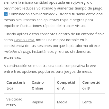
siempre la misma cantidad apostada en rojo/negro o
par/impar; reduces volatilidad y aumentas tiempo de juego.
Combinación split‑red/black – Divides tu saldo entre dos
mesas simultáneas con apuestas rojas e negras para
equilibrar fluctuaciones rápidas del crupier virtual.
Cuando aplicas estos conceptos dentro de un entorno fiable
como
Casino Cirsa
, notas una mejora notable en la
consistencia de tus sesiones porque la plataforma ofrece
métodos de pago
instantáneos y retiros sin demoras
excesivas.
A continuación se muestra una tabla comparativa breve
entre tres opciones populares para juegos de mesa:
Caracterís
Casino
Competid
Competid
tica
Online
or A
or B
Velocidad
Rápida
Media
Lenta
retiro