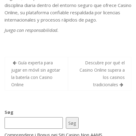
disciplina diaria dentro del entorno seguro que ofrece Casino
Online, su plataforma confiable respaldada por licencias
internacionales y procesos rápidos de pago.
Juega con responsabilidad.
Indlægsnavigation
Guía experta para
Descubre por qué el
jugar en móvil sin agotar
Casino Online supera a
la batería con Casino
los casinos
Online
tradicionales
Søg
Søg
Comprendere i Bonus nei Siti Casino Non AAMS