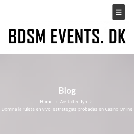
Skip
to
content
Blog
Home
Anstalten fyn
Domina la ruleta en vivo: estrategias probadas en Casino Online