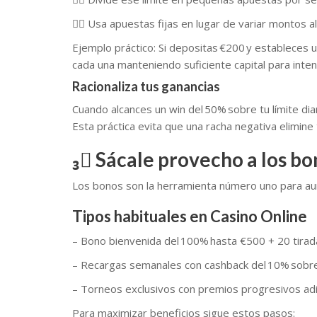
３️⃣ Usa apuestas fijas en lugar de variar montos al 
Ejemplo práctico: Si depositas €200 y estableces u
cada una manteniendo suficiente capital para inten
Racionaliza tus ganancias
Cuando alcances un win del 50% sobre tu límite dia
Esta práctica evita que una racha negativa elimine
₃️⃣ Sácale provecho a los b
Los bonos son la herramienta número uno para aum
Tipos habituales en Casino Online
– Bono bienvenida del 100% hasta €500 + 20 tirada
– Recargas semanales con cashback del 10% sobre
– Torneos exclusivos con premios progresivos adici
Para maximizar beneficios sigue estos pasos: