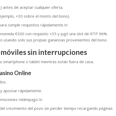
) antes de aceptar cualquier oferta.
 ejemplo, ×30 sobre el monto del bono).
para cumplir requisitos rápidamente.\n
envenida €300 con requisito ×35 y jugó una slot de RTP 96%.
to usando solo sus propias ganancias provenientes del bono.
s móviles sin interrupciones
u smartphone o tablet mientras están fuera de casa.
Casino Online
dos.
as y apostar rápidamente.
romociones relámpago.\n
o del crecimiento del pozo sin perder tiempo recargando páginas