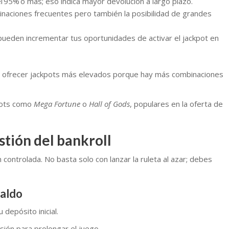
 95% o más; eso indica mayor devolución a largo plazo.
binaciones frecuentes pero también la posibilidad de grandes
pueden incrementar tus oportunidades de activar el jackpot en
n ofrecer jackpots más elevados porque hay más combinaciones
slots como
Mega Fortune
o
Hall of Gods
, populares en la oferta de
stión del bankroll
controlada. No basta solo con lanzar la ruleta al azar; debes
saldo
 depósito inicial.
sión para prolongar el juego.