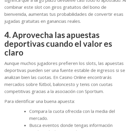
significa que a largo plazo devuelve casi todo lo apostado. Al
combinar este slot con giros gratuitos del bono de
bienvenida, aumentas tus probabilidades de convertir esas
jugadas gratuitas en ganancias reales.
4. Aprovecha las apuestas
deportivas cuando el valor es
claro
Aunque muchos jugadores prefieren los slots, las apuestas
deportivas pueden ser una fuente estable de ingresos si se
analizan bien las cuotas. En Casino Online encontrarás
mercados sobre fútbol, baloncesto y tenis con cuotas
competitivas gracias a la asociación con Sportium.
Para identificar una buena apuesta:
Compara la cuota ofrecida con la media del
mercado.
Busca eventos donde tengas información