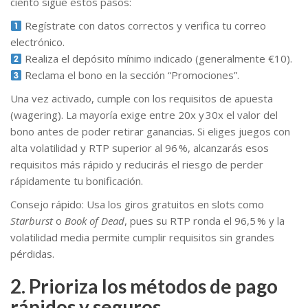
ciento sigue estos pasos:
Regístrate con datos correctos y verifica tu correo
electrónico.
Realiza el depósito mínimo indicado (generalmente €10).
Reclama el bono en la sección “Promociones”.
Una vez activado, cumple con los requisitos de apuesta
(wagering). La mayoría exige entre 20x y 30x el valor del
bono antes de poder retirar ganancias. Si eliges juegos con
alta volatilidad y RTP superior al 96 %, alcanzarás esos
requisitos más rápido y reducirás el riesgo de perder
rápidamente tu bonificación.
Consejo rápido: Usa los giros gratuitos en slots como
Starburst
o
Book of Dead
, pues su RTP ronda el 96,5 % y la
volatilidad media permite cumplir requisitos sin grandes
pérdidas.
2. Prioriza los métodos de pago
rápidos y seguros