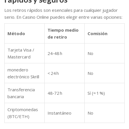
Los retiros rápidos son esenciales para cualquier jugador
serio. En Casino Online puedes elegir entre varias opciones:
Tiempo medio
Método
Comisión
de retiro
Tarjeta Visa /
24‑48 h
No
Mastercard
monedero
< 24 h
No
electrónico Skrill
Transferencia
48‑72 h
Sí (≈ 1 %)
bancaria
Criptomonedas
Instantáneo
No
(BTC/ETH)