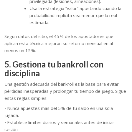
privilegiada (lesiones, alineaciones).
Usa la estrategia “valor” apostando cuando la
probabilidad implícita sea menor que la real
estimada.
Según datos del sitio, el 45 % de los apostadores que
aplican esta técnica mejoran su retorno mensual en al
menos un 15 %.
5. Gestiona tu bankroll con
disciplina
Una gestión adecuada del bankroll es la base para evitar
pérdidas inesperadas y prolongar tu tiempo de juego. Sigue
estas reglas simples:
• Nunca apuestes más del 5 % de tu saldo en una sola
jugada.
• Establece límites diarios y semanales antes de iniciar
sesión.