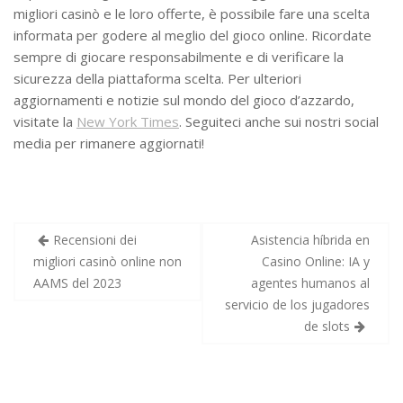
migliori casinò e le loro offerte, è possibile fare una scelta
informata per godere al meglio del gioco online. Ricordate
sempre di giocare responsabilmente e di verificare la
sicurezza della piattaforma scelta. Per ulteriori
aggiornamenti e notizie sul mondo del gioco d’azzardo,
visitate la
New York Times
. Seguiteci anche sui nostri social
media per rimanere aggiornati!
Indlægsnavigation
Recensioni dei
Asistencia híbrida en
migliori casinò online non
Casino Online: IA y
AAMS del 2023
agentes humanos al
servicio de los jugadores
de slots