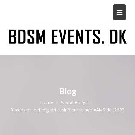
Skip
to
content
Blog
Home
Anstalten fyn
Recensioni dei migliori casinò online non AAMS del 2023