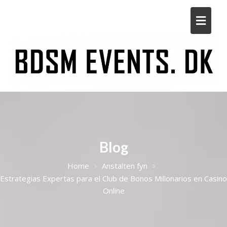
Skip
to
content
Blog
Home
Anstalten fyn
Estrategias Expertas para el Club de Bonos Millonarios en Casino
Online