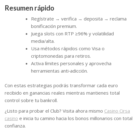
Resumen rápido
Regístrate → verifica → deposita → reclama
bonificación premium.
Juega slots con RTP ≥96% y volatilidad
media/alta.
Usa métodos rápidos como Visa o
criptomonedas para retiros.
Activa límites personales y aprovecha
herramientas anti‑adicción.
Con estas estrategias podrás transformar cada euro
recibido en ganancias reales mientras mantienes total
control sobre tu bankroll.
¿Listo para probar el Club? Visita ahora mismo
Casino Cirsa
casino
e inicia tu camino hacia los bonos millonarios con total
confianza.