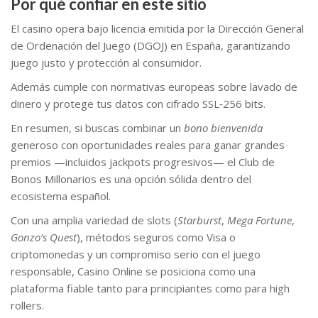
Por qué confiar en este sitio
El casino opera bajo licencia emitida por la Dirección General
de Ordenación del Juego (DGOJ) en España, garantizando
juego justo y protección al consumidor.
Además cumple con normativas europeas sobre lavado de
dinero y protege tus datos con cifrado SSL‑256 bits.
En resumen, si buscas combinar un
bono bienvenida
generoso con oportunidades reales para ganar grandes
premios —incluidos jackpots progresivos— el Club de
Bonos Millonarios es una opción sólida dentro del
ecosistema español.
Con una amplia variedad de slots (
Starburst
,
Mega Fortune
,
Gonzo’s Quest
), métodos seguros como Visa o
criptomonedas y un compromiso serio con el juego
responsable, Casino Online se posiciona como una
plataforma fiable tanto para principiantes como para high
rollers.