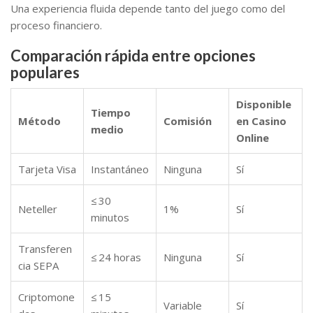
Una experiencia fluida depende tanto del juego como del
proceso financiero.
Comparación rápida entre opciones
populares
Disponible
Tiempo
Método
Comisión
en Casino
medio
Online
Tarjeta Visa
Instantáneo
Ninguna
Sí
≤ 30
Neteller
1%
Sí
minutos
Transferen
≤ 24 horas
Ninguna
Sí
cia SEPA
Criptomone
≤ 15
Variable
Sí