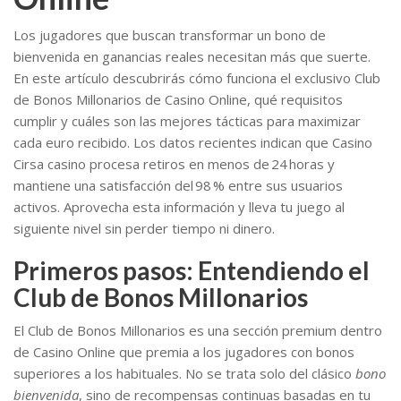
Los jugadores que buscan transformar un bono de
bienvenida en ganancias reales necesitan más que suerte.
En este artículo descubrirás cómo funciona el exclusivo Club
de Bonos Millonarios de Casino Online, qué requisitos
cumplir y cuáles son las mejores tácticas para maximizar
cada euro recibido. Los datos recientes indican que Casino
Cirsa casino procesa retiros en menos de 24 horas y
mantiene una satisfacción del 98 % entre sus usuarios
activos. Aprovecha esta información y lleva tu juego al
siguiente nivel sin perder tiempo ni dinero.
Primeros pasos: Entendiendo el
Club de Bonos Millonarios
El Club de Bonos Millonarios es una sección premium dentro
de Casino Online que premia a los jugadores con bonos
superiores a los habituales. No se trata solo del clásico
bono
bienvenida
, sino de recompensas continuas basadas en tu