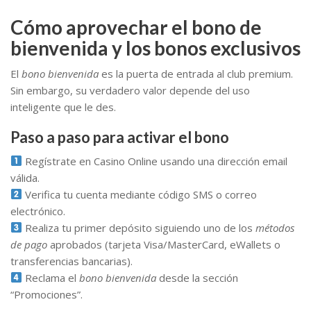
Cómo aprovechar el bono de
bienvenida y los bonos exclusivos
El
bono bienvenida
es la puerta de entrada al club premium.
Sin embargo, su verdadero valor depende del uso
inteligente que le des.
Paso a paso para activar el bono
Regístrate en Casino Online usando una dirección email
válida.
Verifica tu cuenta mediante código SMS o correo
electrónico.
Realiza tu primer depósito siguiendo uno de los
métodos
de pago
aprobados (tarjeta Visa/MasterCard, eWallets o
transferencias bancarias).
Reclama el
bono bienvenida
desde la sección
“Promociones”.