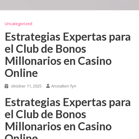
Uncategorized
Estrategias Expertas para
el Club de Bonos
Millonarios en Casino
Online
oktober 11, 2025
Anstalten fyn
Estrategias Expertas para
el Club de Bonos
Millonarios en Casino
Online