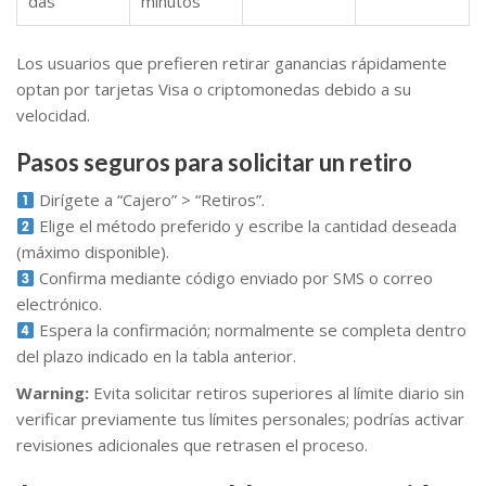
das
minutos
Los usuarios que prefieren retirar ganancias rápidamente
optan por tarjetas Visa o criptomonedas debido a su
velocidad.
Pasos seguros para solicitar un retiro
Dirígete a “Cajero” > “Retiros”.
Elige el método preferido y escribe la cantidad deseada
(máximo disponible).
Confirma mediante código enviado por SMS o correo
electrónico.
Espera la confirmación; normalmente se completa dentro
del plazo indicado en la tabla anterior.
Warning:
Evita solicitar retiros superiores al límite diario sin
verificar previamente tus límites personales; podrías activar
revisiones adicionales que retrasen el proceso.