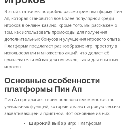
В этой статье мы подробно рассмотрим платформу Пин
Ап, которая становится все более популярной среди
игроков в онлайн-казино. Кроме того, мы расскажем о
том, как использовать промокоды для получения
дополнительных бонусов и улучшения игрового опыта.
Платформа предлагает разнообразие игр, простоту в
использовании и множество акций, что делает её
привлекательной как для новичков, так и для опытных
игроков.
Основные особенности
платформы Пин Ап
Пин Ап предлагает своим пользователям множество
уникальных функций, которые делают игровую сессию
захватывающей и приятной. Вот основные из них:
Широкий выбор игр:
Платформа