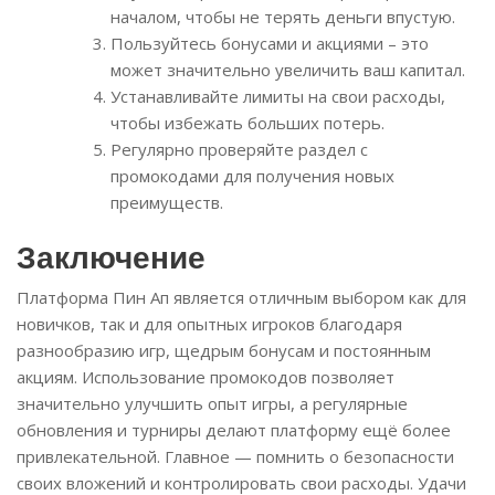
началом, чтобы не терять деньги впустую.
Пользуйтесь бонусами и акциями – это
может значительно увеличить ваш капитал.
Устанавливайте лимиты на свои расходы,
чтобы избежать больших потерь.
Регулярно проверяйте раздел с
промокодами для получения новых
преимуществ.
Заключение
Платформа Пин Ап является отличным выбором как для
новичков, так и для опытных игроков благодаря
разнообразию игр, щедрым бонусам и постоянным
акциям. Использование промокодов позволяет
значительно улучшить опыт игры, а регулярные
обновления и турниры делают платформу ещё более
привлекательной. Главное — помнить о безопасности
своих вложений и контролировать свои расходы. Удачи