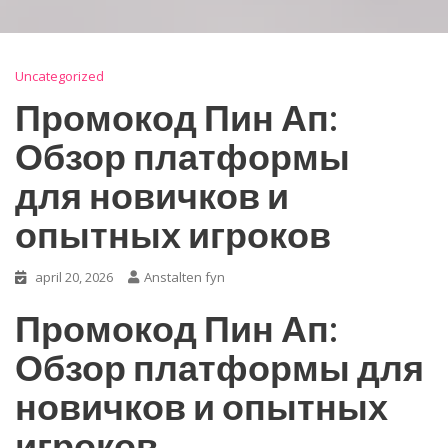
Uncategorized
Промокод Пин Ап:
Обзор платформы
для новичков и
опытных игроков
april 20, 2026
Anstalten fyn
Промокод Пин Ап:
Обзор платформы для
новичков и опытных
игроков