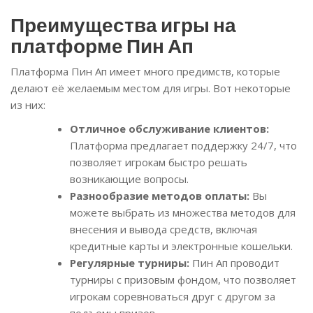
Преимущества игры на
платформе Пин Ап
Платформа Пин Ап имеет много предимств, которые
делают её желаемым местом для игры. Вот некоторые
из них:
Отличное обслуживание клиентов:
Платформа предлагает поддержку 24/7, что
позволяет игрокам быстро решать
возникающие вопросы.
Разнообразие методов оплаты:
Вы
можете выбрать из множества методов для
внесения и вывода средств, включая
кредитные карты и электронные кошельки.
Регулярные турниры:
Пин Ап проводит
турниры с призовым фондом, что позволяет
игрокам соревноваться друг с другом за