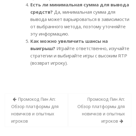
Есть ли минимальная сумма для вывода
средств?
Да, минимальная сумма для
вывода может варьироваться в зависимости
от выбранного метода, поэтому уточняйте
эту информацию.
Как можно увеличить шансы на
выигрыш?
Играйте ответственно, изучайте
стратегии и выбирайте игры с высоким RTP
(возврат игроку).
Indlægsnavigation
Промокод Пин Ап:
Промокод Пин Ап:
Обзор платформы для
Обзор платформы для
новичков и опытных
новичков и опытных
игроков
игроков