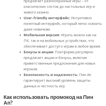
предлагает разнообразные игры – от
классических слотов до настольных игр и
живого казино.
User-friendly интерфейс:
Интуитивно
понятный интерфейс, который легко освоить
даже новичкам.
Мобильная версия:
Играть можно как на
ПК, так и на мобильных устройствах, что
обеспечивает доступ к играм в любое время.
Бонусы и акции:
Платформа регулярно
предлагает акции и бонусы, включая
приветственные предложения для новых
игроков.
Безопасность и надежность:
Пин Ап
гарантирует высокий уровень защиты
данных и честность игр.
Как использовать промокод на Пин
Ап?