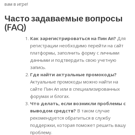
вам в игре!
Часто задаваемые вопросы
(FAQ)
Как зарегистрироваться на Пин Ап?
Для
регистрации необходимо перейти на сайт
платформы, заполнить форму с личными
данными и подтвердить свою учетную
запись.
Где найти актуальные промокоды?
Актуальные промокоды можно найти на
сайте Пин Ап или в специализированных
форумах и блогах.
Что делать, если возникли проблемы с
выводом средств?
В таком случае
рекомендуется обратиться в службу
поддержки, которая поможет решить вашу
проблему.