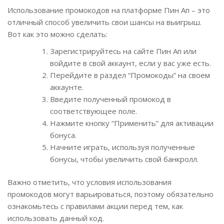
Использование промокодов на платформе Пин Ап – это
отличный способ увеличить свои шансы на выигрыш.
Вот как это можно сделать:
Зарегистрируйтесь на сайте Пин Ап или
войдите в свой аккаунт, если у вас уже есть.
Перейдите в раздел “Промокоды” на своем
аккаунте.
Введите полученный промокод в
соответствующее поле.
Нажмите кнопку “Применить” для активации
бонуса.
Начните играть, используя полученные
бонусы, чтобы увеличить свой банкролл.
Важно отметить, что условия использования
промокодов могут варьироваться, поэтому обязательно
ознакомьтесь с правилами акции перед тем, как
использовать данный код.