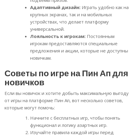
подъемы призов.
Адаптивный дизайн:
Играть удобно как на
крупных экранах, так и на мобильных
устройствах, что делает платформу
универсальной.
Лояльность к игрокам:
Постоянным
игрокам предоставляются специальные
предложения и акции, которые не доступны
новичкам.
Советы по игре на Пин Ап для
новичков
Если вы новичок и хотите добыть максимальную выгоду
от игры на платформе Пин Ап, вот несколько советов,
которые могут помочь:
Начните с бесплатных игр, чтобы понять
функционал и логику азартных игр.
Изучайте правила каждой игры перед