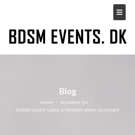
Skip
to
content
Blog
Home
Anstalten fyn
Mobilní sázení: Užijte si Mostbet online na cestách