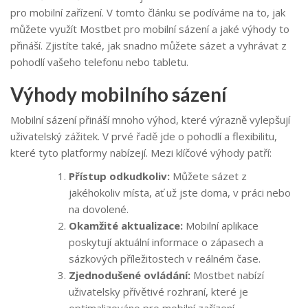
pro mobilní zařízení. V tomto článku se podíváme na to, jak
můžete využít Mostbet pro mobilní sázení a jaké výhody to
přináší. Zjistíte také, jak snadno můžete sázet a vyhrávat z
pohodlí vašeho telefonu nebo tabletu.
Výhody mobilního sázení
Mobilní sázení přináší mnoho výhod, které výrazně vylepšují
uživatelský zážitek. V prvé řadě jde o pohodlí a flexibilitu,
které tyto platformy nabízejí. Mezi klíčové výhody patří:
Přístup odkudkoliv:
Můžete sázet z
jakéhokoliv místa, ať už jste doma, v práci nebo
na dovolené.
Okamžité aktualizace:
Mobilní aplikace
poskytují aktuální informace o zápasech a
sázkových příležitostech v reálném čase.
Zjednodušené ovládání:
Mostbet nabízí
uživatelsky přívětivé rozhraní, které je