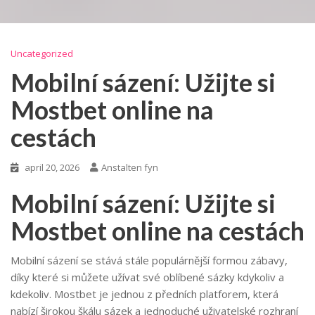
Uncategorized
Mobilní sázení: Užijte si
Mostbet online na
cestách
april 20, 2026
Anstalten fyn
Mobilní sázení: Užijte si
Mostbet online na cestách
Mobilní sázení se stává stále populárnější formou zábavy,
díky které si můžete užívat své oblíbené sázky kdykoliv a
kdekoliv. Mostbet je jednou z předních platforem, která
nabízí širokou škálu sázek a jednoduché uživatelské rozhraní