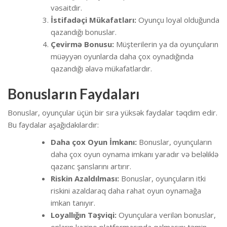
vəsaitdir.
İstifadəçi Mükafatları:
Oyunçu loyal olduğunda
qazandığı bonuslar.
Çevirmə Bonusu:
Müşterilerin ya da oyunçuların
müəyyən oyunlarda daha çox oynadığında
qazandığı əlavə mükafatlardır.
Bonusların Faydaları
Bonuslar, oyunçular üçün bir sıra yüksək faydalar təqdim edir.
Bu faydalar aşağıdakılardır:
Daha çox Oyun İmkanı:
Bonuslar, oyunçuların
daha çox oyun oynama imkanı yaradır və beləliklə
qazanc şanslarını artırır.
Riskin Azaldılması:
Bonuslar, oyunçuların itki
riskini azaldaraq daha rahat oyun oynamağa
imkan tanıyır.
Loyallığın Təşviqi:
Oyunçulara verilən bonuslar,
onların kazino platformasında qalmasını təmin